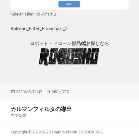
Kalman_Filter_Flowchart_2
Kalman_Filter_Flowchart_2
ロボット・ドローン部品
お探しなら
投
2020年8月24日
フ
960 × 720
稿
ル
日:
サ
投
カルマンフィルタの導出
イ
稿
ズ
内で公開
ナ
ビ
Copyright © 2012-2026
soarcloud.com
| SHOUN INC.
ゲ