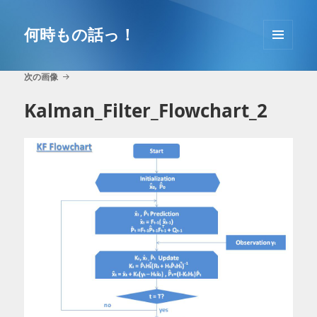
コ
ン
何時もの話っ！
テ
メニュ
ン
ーとウ
ツ
次の画像
ィジェ
へ
ット
Kalman_Filter_Flowchart_2
移
動