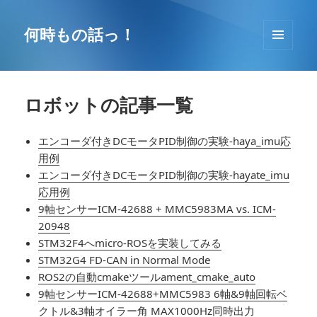
コ
ン
何時もの話っ！
テ
メニュ
ン
ーとウ
ツ
ィジェ
へ
ット
ロボットの記事一覧
移
動
エンコーダ付きDCモータPID制御の実験-haya_imu応
用例
エンコーダ付きDCモータPID制御の実験-hayate_imu
応用例
9軸センサーICM-42688 + MMC5983MA vs. ICM-
20948
STM32F4へmicro-ROSを実装してみる
STM32G4 FD-CAN in Normal Mode
ROS2の自動cmakeツールament_cmake_auto
9軸センサーICM-42688+MMC5983 6軸&9軸回転ベ
クトル&3軸オイラー角 MAX1000Hz同時出力