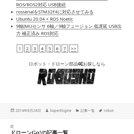
ROS/ROS2対応 USB接続
rosserialをSTM32F4に対応させてみる
Ubuntu 20.04 + ROS Noetic
9軸IMUセンサ 6軸／9軸フュージョン 低遅延 USB出
力 補正済み ROS対応
1
2
3
4
5
6
7
>>
ロボット・ドローン部品
お探しなら
投
2014年8月24日
作
SuperEngine
カ
記事一覧
タ
robot
稿
成
テ
グ
日:
者
ゴ
投
次
リ
稿
ドローンGo!の記事一覧
ー
次