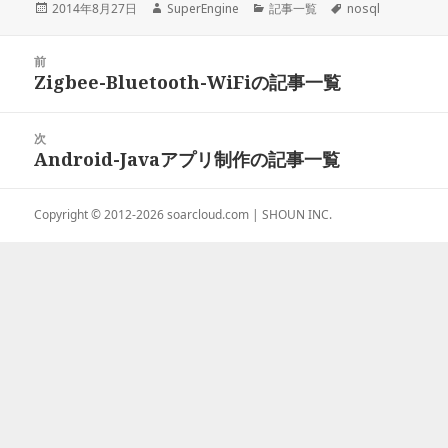
投
2014年8月27日
作
SuperEngine
カ
記事一覧
タ
nosql
稿
成
テ
グ
日:
者
ゴ
投
前
リ
稿
Zigbee-Bluetooth-WiFiの記事一覧
ー
前
ナ
の
ビ
投
次
ゲ
稿:
Android-Javaアプリ制作の記事一覧
次
ー
の
シ
投
ョ
Copyright © 2012-2026
soarcloud.com
| SHOUN INC.
稿:
ン