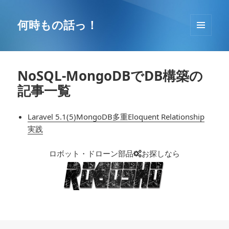
コ
ン
何時もの話っ！
テ
メニュ
ン
ーとウ
ツ
ィジェ
へ
ット
NoSQL-MongoDBでDB構築の
移
記事一覧
動
Laravel 5.1(5)MongoDB多重Eloquent Relationship
実践
ロボット・ドローン部品
お探しなら