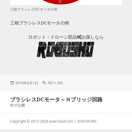
三相ブラシレスDCモータの例
三相ブラシレスDCモータの例
ロボット・ドローン部品
お探しなら
投
2019年4月1日
フ
787 × 561
稿
ル
日:
サ
投
ブラシレスDCモータ～Ｈブリッジ回路
イ
稿
ズ
内で公開
ナ
ビ
Copyright © 2012-2026
soarcloud.com
| SHOUN INC.
ゲ
ー