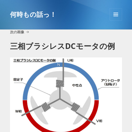
コ
ン
何時もの話っ！
テ
メニュ
ン
ーとウ
ツ
次の画像
ィジェ
へ
ット
三相ブラシレスDCモータの例
移
動