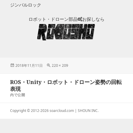
ジンバルロック
ロボット・ドローン部品
お探しなら
投
2018年11月11日
フ
220 × 209
稿
ル
日:
サ
投
ROS・Unity・ロボット・ドローン姿勢の回転
イ
稿
ズ
表現
ナ
内で公開
ビ
ゲ
Copyright © 2012-2026
soarcloud.com
| SHOUN INC.
ー
シ
ョ