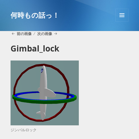
コ
ン
何時もの話っ！
テ
メニュ
ン
ーとウ
ツ
前の画像
次の画像
ィジェ
へ
ット
Gimbal_lock
移
動
ジンバルロック