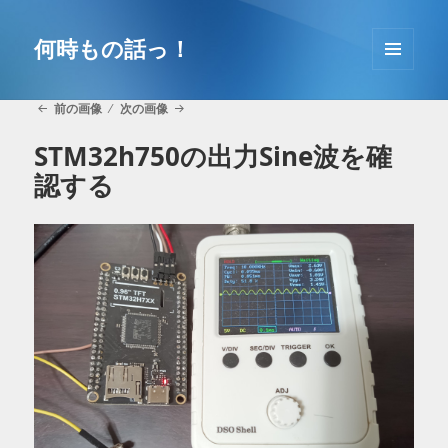
コ
ン
何時もの話っ！
テ
メニュ
ン
ーとウ
ツ
前の画像
次の画像
ィジェ
へ
ット
STM32h750の出力Sine波を確
移
認する
動