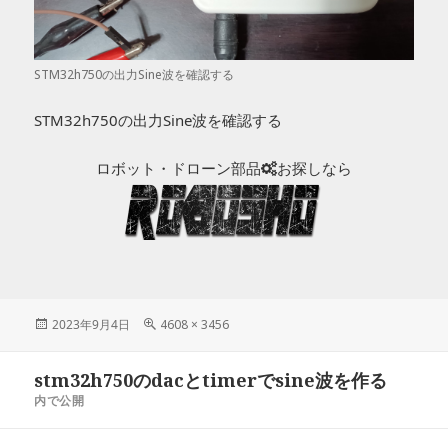
STM32h750の出力Sine波を確認する
STM32h750の出力Sine波を確認する
ロボット・ドローン部品
お探しなら
投
2023年9月4日
フ
4608 × 3456
稿
ル
日:
サ
投
stm32h750のdacとtimerでsine波を作る
イ
稿
ズ
内で公開
ナ
ビ