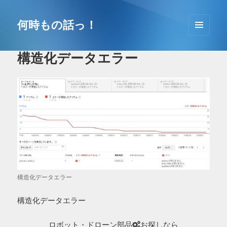
コ
ン
何時もの話っ！
テ
メニュ
ン
ーとウ
構造化データエラー
ツ
ィジェ
へ
ット
移
動
構造化データエラー
構造化データエラー
ロボット・ドローン部品
お探しなら