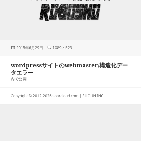
投
2015年6月29日
フ
1089 × 523
稿
ル
日:
サ
投
wordpressサイトのwebmaster/構造化デー
イ
稿
ズ
タエラー
ナ
内で公開
ビ
ゲ
Copyright © 2012-2026
soarcloud.com
| SHOUN INC.
ー
シ
ョ
ン