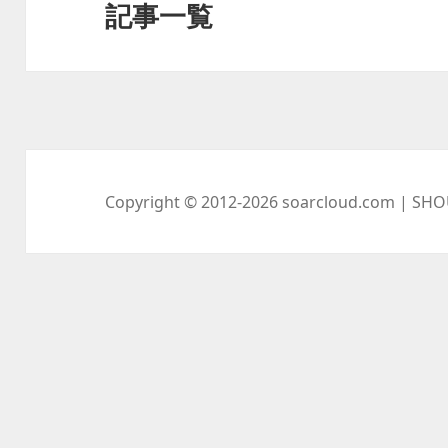
シ
記事一覧
次
ョ
の
ン
投
稿:
Copyright © 2012-2026
soarcloud.com
| SHO