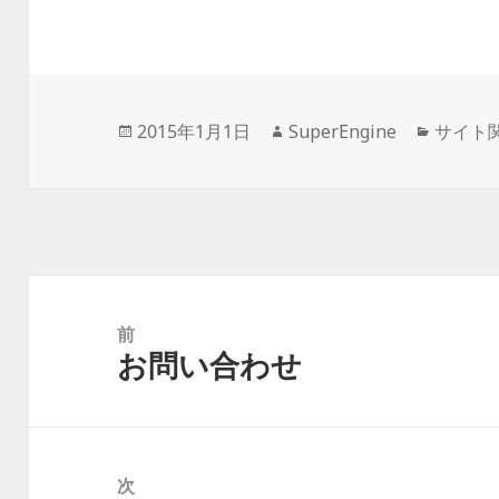
投
2015年1月1日
作
SuperEngine
カ
サイト
稿
成
テ
日:
者
ゴ
リ
ー
投
稿
前
お問い合わせ
ナ
前
ビ
の
ゲ
投
ー
稿:
次