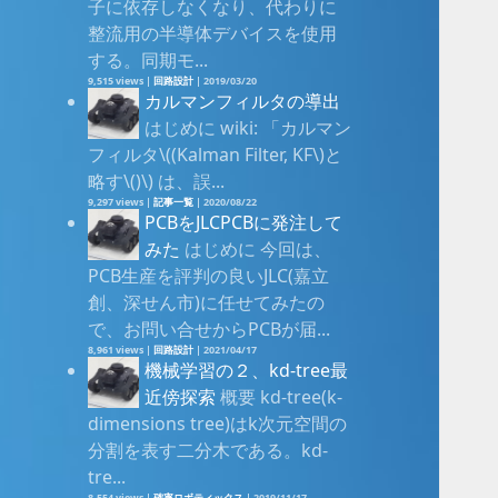
子に依存しなくなり、代わりに
整流用の半導体デバイスを使用
する。同期モ...
9,515 views
|
回路設計
|
2019/03/20
カルマンフィルタの導出
はじめに wiki: 「カルマン
フィルタ\((Kalman Filter, KF\)と
略す\()\) は、誤...
9,297 views
|
記事一覧
|
2020/08/22
PCBをJLCPCBに発注して
みた
はじめに 今回は、
PCB生産を評判の良いJLC(嘉立
創、深せん市)に任せてみたの
で、お問い合せからPCBが届...
8,961 views
|
回路設計
|
2021/04/17
機械学習の２、kd-tree最
近傍探索
概要 kd-tree(k-
dimensions tree)はk次元空間の
分割を表す二分木である。kd-
tre...
8,554 views
|
確率ロボティックス
|
2019/11/17