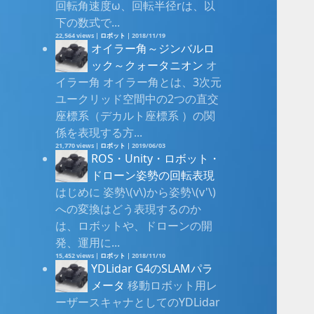
回転角速度ω、回転半径rは、以
下の数式で...
22,564 views
|
ロボット
|
2018/11/19
オイラー角～ジンバルロ
ック～クォータニオン
オ
イラー角 オイラー角とは、3次元
ユークリッド空間中の2つの直交
座標系（デカルト座標系 ）の関
係を表現する方...
21,770 views
|
ロボット
|
2019/06/03
ROS・Unity・ロボット・
ドローン姿勢の回転表現
はじめに 姿勢\(v\)から姿勢\(v'\)
への変換はどう表現するのか
は、ロボットや、ドローンの開
発、運用に...
15,452 views
|
ロボット
|
2018/11/10
YDLidar G4のSLAMパラ
メータ
移動ロボット用レ
ーザースキャナとしてのYDLidar