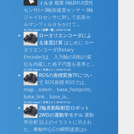
ィルタ
概要 6軸IMU(慣性
センサ)＝3軸加速度センサ + 3軸
ジャイロセンサに対して拡張カ
ルマンフィルタをかけて...
47,753 views
|
記事一覧
|
2018/11/26
ロータリエンコーダによ
る速度計算
はじめに ロー
タリエンコーダ(Rotary
Encoder)は、入力軸の回転の変
位を内蔵した格子円盤を基準と...
27,759 views
|
ロボット
|
2018/11/23
ROSの座標変換TFについ
て
ROS座標 ROSでは、
map，odom，base_footprint,
base_link，base_la...
23,433 views
|
ロボット
|
2018/11/22
2輪差動駆動型ロボット
2WDの運動学モデル
運動
学分析 以上のイラストに示され
た、車軸中心Cの瞬間速度はv、