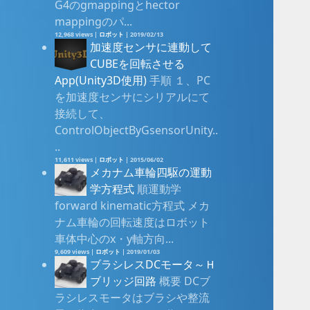
G4のgmappingとhector
mappingのパ...
12,968 views
|
ロボット
|
2019/02/13
加速度センサに連動して
CUBEを回転させる
App(Unity3D使用)
手順 １、PC
を加速度センサにシリアルにて
接続して、
ControlObjectByGsensorUnity..
..
11,611 views
|
ロボット
|
2015/06/02
メカナム車輪四駆の運動
学方程式
順運動学
forward kinematic方程式 メカ
ナム車輪の回転速度はロボット
車体中心のx・y軸方向...
9,609 views
|
ロボット
|
2019/01/03
ブラシレスDCモータ～Ｈ
ブリッジ回路
概要 DCブ
ラシレスモータはブラシや整流