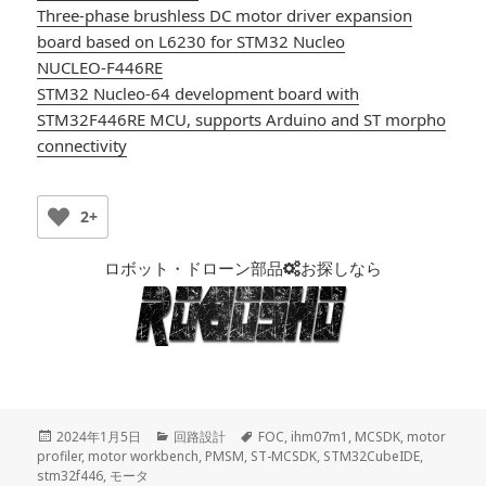
Three-phase brushless DC motor driver expansion
board based on L6230 for STM32 Nucleo
NUCLEO-F446RE
STM32 Nucleo-64 development board with
STM32F446RE MCU, supports Arduino and ST morpho
connectivity
2+
ロボット・ドローン部品
お探しなら
投
2024年1月5日
カ
回路設計
タ
FOC
,
ihm07m1
,
MCSDK
,
motor
profiler
稿
,
motor workbench
テ
,
PMSM
,
ST-MCSDK
グ
,
STM32CubeIDE
,
stm32f446
日:
,
モータ
ゴ