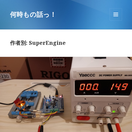
コ
ン
何時もの話っ！
テ
メニュ
ン
ーとウ
ツ
ィジェ
へ
ット
作者別:
SuperEngine
移
動