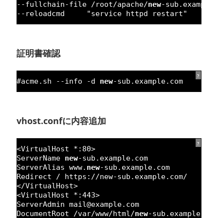
--fullchain-file /root/apache/
new
-sub.example
--reloadcmd     
"service httpd restart"
証明書確認
?
#acme.sh --info -d 
new
-sub.example.com
vhost.confに内容追加
?
<VirtualHost *:
80
>
ServerName 
new
-sub.example.com
ServerAlias www.
new
-sub.example.com
Redirect / https:
//new-sub.example.com/
</VirtualHost>
<VirtualHost *:
443
>
ServerAdmin mail@example.com
DocumentRoot /
var
/www/html/
new
-sub.example.co