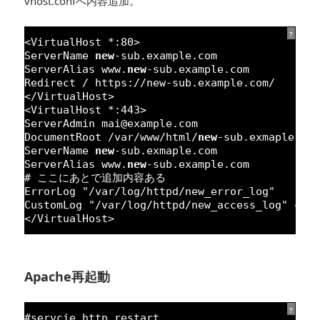
vhost.confへ内容追加。
?
<VirtualHost *:
80
>
ServerName 
new
-sub.example.com
ServerAlias www.
new
-sub.example.com
Redirect / https:
//new-sub.example.com/
</VirtualHost>
<VirtualHost *:
443
>
ServerAdmin mai@example.com
DocumentRoot /
var
/www/html/
new
-sub.exmaple.co
ServerName 
new
-sub.exmaple.com
ServerAlias www.
new
-sub.example.com
# ここにあとで追加内容ある
ErrorLog 
"/var/log/httpd/new_error_log"
CustomLog 
"/var/log/httpd/new_access_log"
com
</VirtualHost>
Apache再起動
?
#servcie http restart