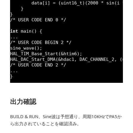
data[i] = (uint16_t)(
2000
* sin(i * 
2
}
}
/* USER CODE END 0 */
int
main() {
...
/* USER CODE BEGIN 2 */
sine_wave();
HAL_TIM_Base_Start(&htim6);
HAL_DAC_Start_DMA(&hdac1, DAC_CHANNEL_2, (uin
/* USER CODE END 2 */
...
}
出力確認
BUILD & RUN、Sine波は予想通り、周期10KHzでPA5か
ら出力されていることを確認済み。