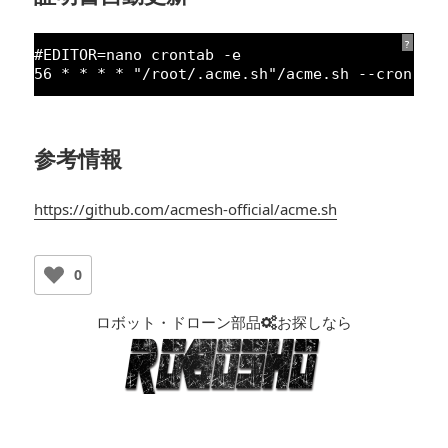
?
#EDITOR=nano crontab -e
56
* * * * 
"/root/.acme.sh"
/acme.sh --cron --
参考情報
https://github.com/acmesh-official/acme.sh
0
ロボット・ドローン部品
お探しなら