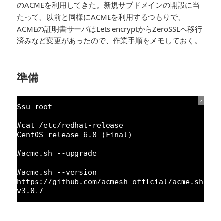
のACMEを利用してきた。新規サブドメインの開設に当
たって、以前と同様にACMEを利用するつもりで、
ACMEの証明書サーバはLets encryptからZeroSSLへ移行
済みなど変更があったので、作業手順をメモしておく。
準備
?
$su root
#cat /etc/redhat-release
CentOS release 
6.8
(Final)
#acme.sh --upgrade
#acme.sh --version
https:
//github.com/acmesh-official/acme.sh
v3.
0.7