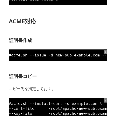
ACME対応
証明書作成
?
#acme.sh --issue -d 
new
-sub.example.com --apa
証明書コピー
コピー先を指定しておく。
?
#acme.sh --install-cert -d example.com \
--cert-file      /root/apache/
new
-sub.example
--key-file       /root/apache/
new
-sub.example