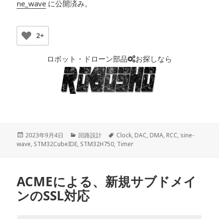
ne_wave
に公開済み。
2+
ロボット・ドローン部品
お探しなら
投
2023年9月4日
カ
回路設計
タ
Clock
,
DAC
,
DMA
,
RCC
,
sine-
wave
稿
,
STM32CubeIDE
,
テ
STM32H750
,
グ
Timer
日:
ゴ
リ
ー
ACMEによる、新規サブドメイ
ンのSSL対応