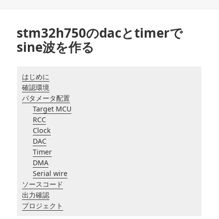
リ
ー
stm32h750のdacとtimerで
sine波を作る
はじめに
確認環境
パタメータ配置
Target MCU
RCC
Clock
DAC
Timer
DMA
Serial wire
ソースコード
出力確認
プロジェクト