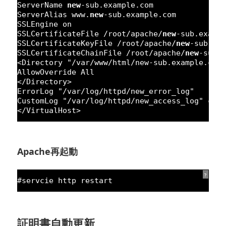
ServerName 
new
-sub.example.com
ServerAlias www.
new
-sub.example.com
SSLEngine on
SSLCertificateFile /root/apache/
new
-sub.examp
SSLCertificateKeyFile /root/apache/
new
-sub.ex
SSLCertificateChainFile /root/apache/
new
-sub.
<Directory 
"/var/www/html/new-sub.example.com
AllowOverride All
</Directory>
ErrorLog 
"/var/log/httpd/new_error_log"
CustomLog 
"/var/log/httpd/new_access_log"
com
</VirtualHost>
Apache再起動
?
#servcie http restart
証明書自動更新