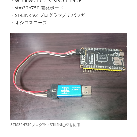
・Windows 10 ／ STM32CubeIDE
・stm32h750 開発ボード
・ST-LINK V2 プログラマ／デバッガ
・オシロスコープ
STM32H750プログラマSTlLINK_V2を使用