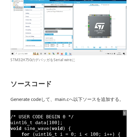
STM32H750のデバッガをSerial wireに
ソースコード
Generate codeして、main.cへ以下ソースを追加する。
?
/* USER CODE BEGIN 0 */
uint16_t data[
100
];
void
sine_wave(
void
) {
for
(uint16_t i = 
0
; i < 
100
; i++) {