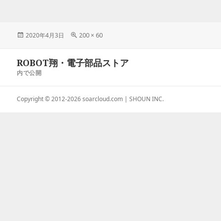
投
2020年4月3日
フ
200 × 60
稿
ル
日:
サ
投
ROBOT翔・電子部品ストア
イ
稿
ズ
内で公開
ナ
ビ
Copyright © 2012-2026
soarcloud.com
| SHOUN INC.
ゲ
ー
シ
ョ
ン