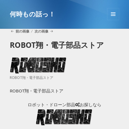
コ
ン
何時もの話っ！
テ
メニュ
ン
ーとウ
ツ
前の画像
次の画像
ィジェ
へ
ット
ROBOT翔・電子部品ストア
移
動
ROBOT翔・電子部品ストア
ROBOT翔・電子部品ストア
ロボット・ドローン部品
お探しなら