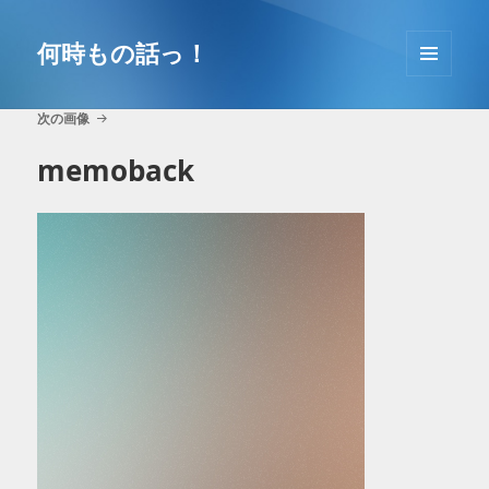
コ
ン
何時もの話っ！
テ
メニュ
ン
ーとウ
ツ
次の画像
ィジェ
へ
ット
memoback
移
動