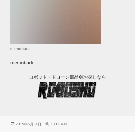
memoback
memoback
ロボット・ドローン部品
お探しなら
投
2015年5月31日
フ
300 × 400
稿
ル
日:
サ