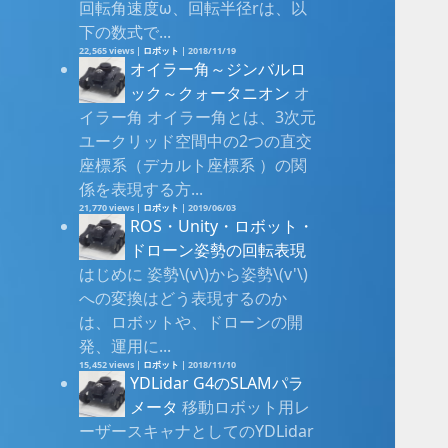
回転角速度ω、回転半径rは、以
下の数式で...
22,565 views
|
ロボット
|
2018/11/19
オイラー角～ジンバルロ
ック～クォータニオン
オ
イラー角 オイラー角とは、3次元
ユークリッド空間中の2つの直交
座標系（デカルト座標系 ）の関
係を表現する方...
21,770 views
|
ロボット
|
2019/06/03
ROS・Unity・ロボット・
ドローン姿勢の回転表現
はじめに 姿勢\(v\)から姿勢\(v'\)
への変換はどう表現するのか
は、ロボットや、ドローンの開
発、運用に...
15,452 views
|
ロボット
|
2018/11/10
YDLidar G4のSLAMパラ
メータ
移動ロボット用レ
ーザースキャナとしてのYDLidar