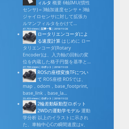
ィルタ
概要 6軸IMU(慣性
センサ)＝3軸加速度センサ + 3軸
ジャイロセンサに対して拡張カ
ルマンフィルタをかけて...
47,753 views
|
記事一覧
|
2018/11/26
ロータリエンコーダによ
る速度計算
はじめに ロー
タリエンコーダ(Rotary
Encoder)は、入力軸の回転の変
位を内蔵した格子円盤を基準と...
27,759 views
|
ロボット
|
2018/11/23
ROSの座標変換TFについ
て
ROS座標 ROSでは、
map，odom，base_footprint,
base_link，base_la...
23,433 views
|
ロボット
|
2018/11/22
2輪差動駆動型ロボット
2WDの運動学モデル
運動
学分析 以上のイラストに示され
た、車軸中心Cの瞬間速度はv、