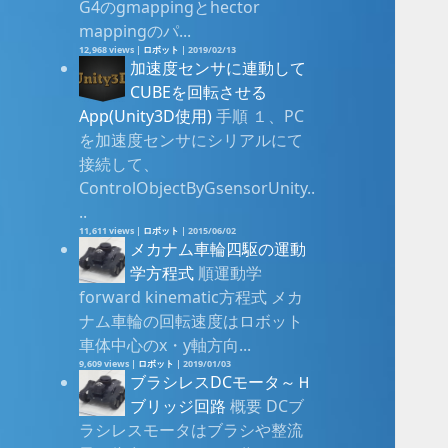
G4のgmappingとhector
mappingのパ...
12,968 views
|
ロボット
|
2019/02/13
加速度センサに連動して
CUBEを回転させる
App(Unity3D使用)
手順 １、PC
を加速度センサにシリアルにて
接続して、
ControlObjectByGsensorUnity..
..
11,611 views
|
ロボット
|
2015/06/02
メカナム車輪四駆の運動
学方程式
順運動学
forward kinematic方程式 メカ
ナム車輪の回転速度はロボット
車体中心のx・y軸方向...
9,609 views
|
ロボット
|
2019/01/03
ブラシレスDCモータ～Ｈ
ブリッジ回路
概要 DCブ
ラシレスモータはブラシや整流