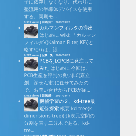
子に依存しなくなり、代わりに
整流用の半導体デバイスを使用
する。同期モ...
9,515 views
|
回路設計
|
2019/03/20
カルマンフィルタの導出
はじめに wiki: 「カルマン
フィルタ\((Kalman Filter, KF\)と
略す\()\) は、誤...
9,297 views
|
記事一覧
|
2020/08/22
PCBをJLCPCBに発注して
みた
はじめに 今回は、
PCB生産を評判の良いJLC(嘉立
創、深せん市)に任せてみたの
で、お問い合せからPCBが届...
8,962 views
|
回路設計
|
2021/04/17
機械学習の２、kd-tree最
近傍探索
概要 kd-tree(k-
dimensions tree)はk次元空間の
分割を表す二分木である。kd-
tre...
8,556 views
|
確率ロボティックス
|
2019/11/17