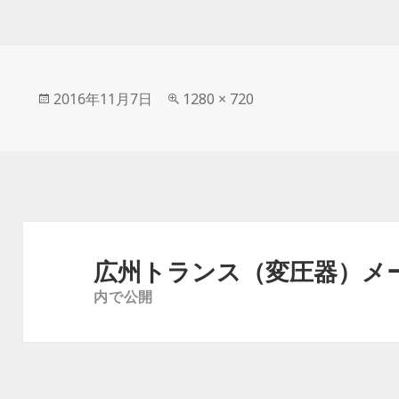
投
2016年11月7日
フ
1280 × 720
稿
ル
日:
サ
イ
ズ
投
稿
広州トランス（変圧器）メ
ナ
内で公開
ビ
ゲ
ー