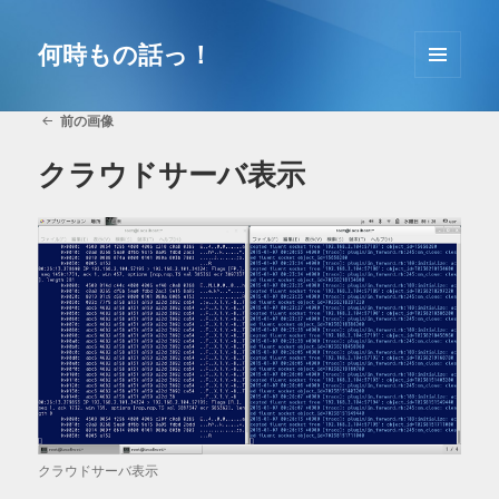
コ
ン
何時もの話っ！
テ
メニュ
ン
ーとウ
ツ
前の画像
ィジェ
へ
ット
クラウドサーバ表示
移
動
クラウドサーバ表示