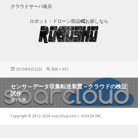
クラウドサーバ表示
ロボット・ドローン部品
お探しなら
投
2015年6月22日
フ
600 × 337
稿
ル
日:
サ
投
センサ～データ収集転送装置～クラウドの検証
イ
稿
ズ
試作
ナ
内で公開
ビ
ゲ
Copyright © 2012-2026
soarcloud.com
| SHOUN INC.
ー
シ
ョ