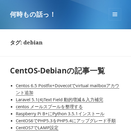
コ
ン
何時もの話っ！
テ
メニュ
ン
ーとウ
ツ
ィジェ
へ
ット
タグ: debian
移
動
CentOS-Debianの記事一覧
Centos 6.5 Postfix+Dovecotでvirtual mailboxアカウ
ント追加
Laravel 5.1(4)Text Field 動的増減＆入力補完
centos メールスプールを整理する
Raspberry Pi B+にPython 3.5.1インストール
CentOS6でPHP5.3をPHP5.4にアップグレード手順
CentOS7でLAMP設定