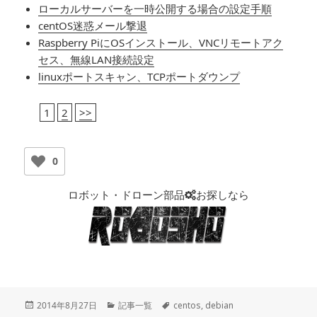
ローカルサーバーを一時公開する場合の設定手順
centOS迷惑メール撃退
Raspberry PiにOSインストール、VNCリモートアク
セス、無線LAN接続設定
linuxポートスキャン、TCPポートダウンプ
1
2
>>
0
ロボット・ドローン部品
お探しなら
投
2014年8月27日
カ
記事一覧
タ
centos
,
debian