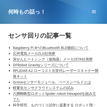
コ
ン
何時もの話っ！
テ
メニュ
ン
ーとウ
ツ
ィジェ
へ
ット
センサ回りの記事一覧
移
動
Raspberry Pi B+のBLuetooth BLE接続について
広州電気メーカZLG社視察
深せんヒートシンク（放熱器）メーカZETA社視察
DFRobot Gravityシリーズについて
RPLIDAR A2 ローコスト次世代レーザースキャナー開
発キット
Groveセンサーモジュール、ベースシールドとは
軽量化センサクラウドシステムの試み
六脚蜘蛛型ロボットSpider robot-Hexapodを組み立
てた
科学研究、ものづくり試作に提案する ロボット翔・