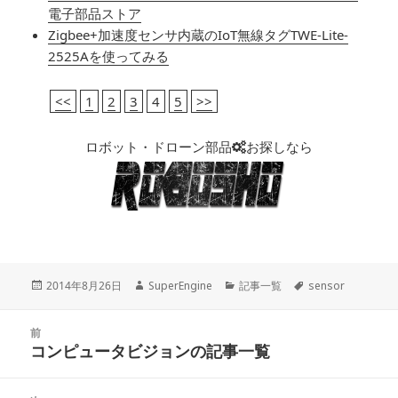
電子部品ストア
Zigbee+加速度センサ内蔵のIoT無線タグTWE-Lite-
2525Aを使ってみる
<<
1
2
3
4
5
>>
ロボット・ドローン部品
お探しなら
投
2014年8月26日
作
SuperEngine
カ
記事一覧
タ
sensor
稿
成
テ
グ
日:
者
ゴ
投
前
リ
稿
コンピュータビジョンの記事一覧
ー
前
ナ
の
ビ
投