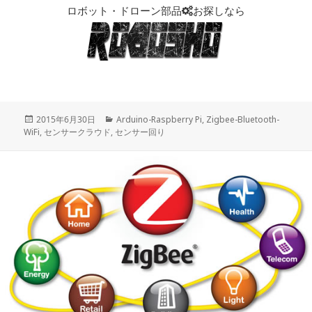
ロボット・ドローン部品
お探しなら
投
2015年6月30日
カ
Arduino-Raspberry Pi
,
Zigbee-Bluetooth-
WiFi
稿
,
センサークラウド
,
センサー回り
テ
日:
ゴ
リ
ー