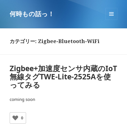
コ
ン
何時もの話っ！
テ
メニュ
ン
ーとウ
ツ
ィジェ
へ
ット
カテゴリー: Zigbee-Bluetooth-WiFi
移
動
Zigbee+加速度センサ内蔵のIoT
無線タグTWE-Lite-2525Aを使
ってみる
coming soon
0