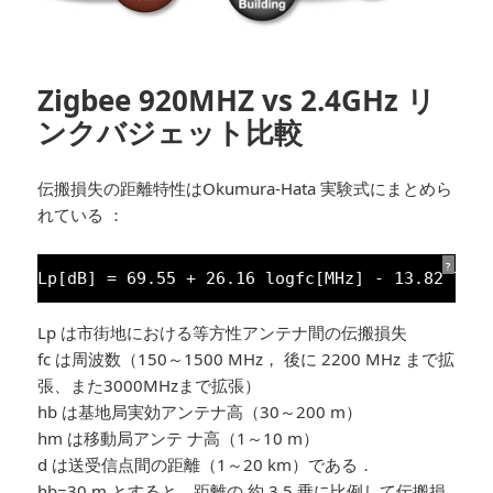
Zigbee 920MHZ vs 2.4GHz リ
ンクバジェット比較
伝搬損失の距離特性はOkumura-Hata 実験式にまとめら
れている ：
?
Lp[dB] = 
69.55
+ 
26.16
logfc[MHz] - 
13.82
log
Lp は市街地における等方性アンテナ間の伝搬損失
fc は周波数（150～1500 MHz， 後に 2200 MHz まで拡
張、また3000MHzまで拡張）
hb は基地局実効アンテナ高（30～200 m）
hm は移動局アンテ ナ高（1～10 m）
d は送受信点間の距離（1～20 km）である．
hb=30 m とすると，距離の 約 3.5 乗に比例して伝搬損