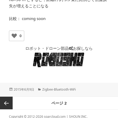
失が増えることになる
比較： coming soon
0
ロボット・ドローン部品
お探しなら
投
2015年6月9日
カ
Zigbee-Bluetooth-WiFi
稿
テ
日:
ゴ
投
ページ
2
リ
稿
ー
ナ
前のペ
Copyright © 2012-2026
soarcloud.com
| SHOUN INC.