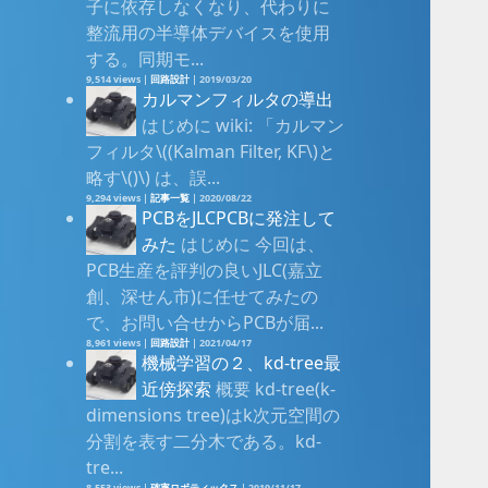
子に依存しなくなり、代わりに
整流用の半導体デバイスを使用
する。同期モ...
9,514 views
|
回路設計
|
2019/03/20
カルマンフィルタの導出
はじめに wiki: 「カルマン
フィルタ\((Kalman Filter, KF\)と
略す\()\) は、誤...
9,294 views
|
記事一覧
|
2020/08/22
PCBをJLCPCBに発注して
みた
はじめに 今回は、
PCB生産を評判の良いJLC(嘉立
創、深せん市)に任せてみたの
で、お問い合せからPCBが届...
8,961 views
|
回路設計
|
2021/04/17
機械学習の２、kd-tree最
近傍探索
概要 kd-tree(k-
dimensions tree)はk次元空間の
分割を表す二分木である。kd-
tre...
8,553 views
|
確率ロボティックス
|
2019/11/17