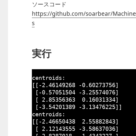
ソースコード
https://github.com/soarbear/Machin
s
実行
centroids:
[[-
2.46149268
-
0.60273756
]
[-
0.57051504
-
3.25574076
]
[ 
2.85356363
0.16031334
]
[-
3.54201389
-
3.13476225
]]
centroids:
[[-
2.46650438
2.55882843
]
[ 
2.12143555
-
3.58637036
]
[ 
2.8287018
1.4343227
]