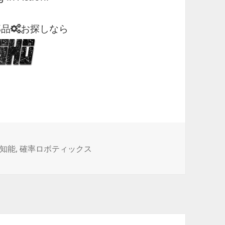
部品
お探しなら
工知能
,
確率ロボティックス