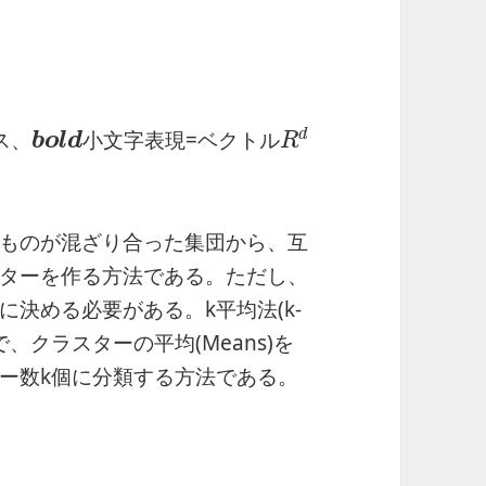
R
d
b
o
l
d
d
ス、
小文字表現=ベクトル
b
o
l
d
R
ものが混ざり合った集団から、互
ターを作る方法である。ただし、
決める必要がある。k平均法(k-
、クラスターの平均(Means)を
ー数k個に分類する方法である。