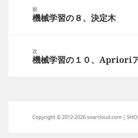
稿
前
機械学習の８、決定木
ナ
前
ビ
の
ゲ
投
ー
稿:
次
シ
機械学習の１０、Aprior
次
ョ
の
ン
投
稿:
Copyright © 2012-2026
soarcloud.com
| SHO