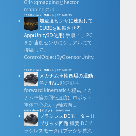
G4のgmappingとhector
mappingのパ...
12,968 views
|
ロボット
|
2019/02/13
加速度センサに連動して
CUBEを回転させる
App(Unity3D使用)
手順 １、PC
を加速度センサにシリアルにて
接続して、
ControlObjectByGsensorUnity..
..
11,611 views
|
ロボット
|
2015/06/02
メカナム車輪四駆の運動
学方程式
順運動学
forward kinematic方程式 メカ
ナム車輪の回転速度はロボット
車体中心のx・y軸方向...
9,608 views
|
ロボット
|
2019/01/03
ブラシレスDCモータ～Ｈ
ブリッジ回路
概要 DCブ
ラシレスモータはブラシや整流