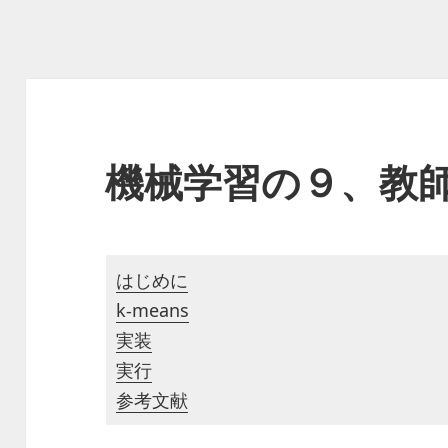
機械学習の９、教
はじめに
k-means
実装
実行
参考文献