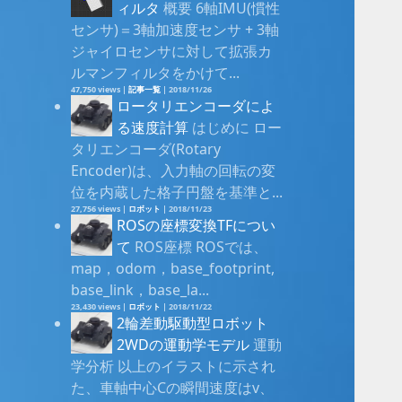
ィルタ
概要 6軸IMU(慣性
センサ)＝3軸加速度センサ + 3軸
ジャイロセンサに対して拡張カ
ルマンフィルタをかけて...
47,750 views
|
記事一覧
|
2018/11/26
ロータリエンコーダによ
る速度計算
はじめに ロー
タリエンコーダ(Rotary
Encoder)は、入力軸の回転の変
位を内蔵した格子円盤を基準と...
27,756 views
|
ロボット
|
2018/11/23
ROSの座標変換TFについ
て
ROS座標 ROSでは、
map，odom，base_footprint,
base_link，base_la...
23,430 views
|
ロボット
|
2018/11/22
2輪差動駆動型ロボット
2WDの運動学モデル
運動
学分析 以上のイラストに示され
た、車軸中心Cの瞬間速度はv、