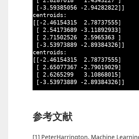
[-
3.59385056
-
2.94282822
]]
centroids:
[[-
2.46154315
2.78737555
]
[ 
2.54173689
-
3.11892933
]
[ 
2.71502526
2.5965363
]
[-
3.53973889
-
2.89384326
]]
centroids:
[[-
2.46154315
2.78737555
]
[ 
2.65077367
-
2.79019029
]
[ 
2.6265299
3.10868015
]
[-
3.53973889
-
2.89384326
]]
参考文献
[1] PeterHarrington. Machine Learning