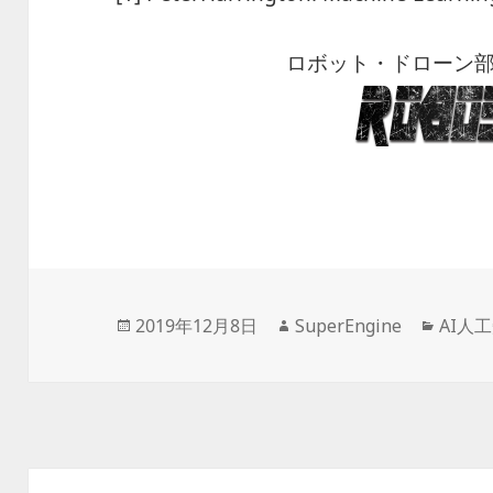
ロボット・ドローン
投
2019年12月8日
作
SuperEngine
カ
AI人
稿
成
テ
日:
者
ゴ
リ
ー
投