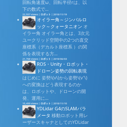
回転角速度ω、回転半径rは、以
下の数式で...
22,557 views
|
ロボット
|
2018/11/19
オイラー角～ジンバルロ
ック～クォータニオン
オ
イラー角 オイラー角とは、3次元
ユークリッド空間中の2つの直交
座標系（デカルト座標系 ）の関
係を表現する方...
21,768 views
|
ロボット
|
2019/06/03
ROS・Unity・ロボット・
ドローン姿勢の回転表現
はじめに 姿勢\(v\)から姿勢\(v'\)
への変換はどう表現するのか
は、ロボットや、ドローンの開
発、運用に...
15,450 views
|
ロボット
|
2018/11/10
YDLidar G4のSLAMパラ
メータ
移動ロボット用レ
ーザースキャナとしてのYDLidar