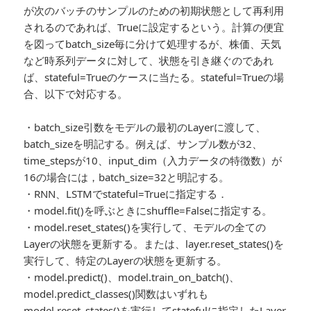
が次のバッチのサンプルのための初期状態として再利用
されるのであれば、Trueに設定するという。計算の便宜
を図ってbatch_size毎に分けて処理するが、株価、天気
など時系列データに対して、状態を引き継ぐのであれ
ば、stateful=Trueのケースに当たる。stateful=Trueの場
合、以下で対応する。
・batch_size引数をモデルの最初のLayerに渡して、
batch_sizeを明記する。例えば、サンプル数が32、
time_stepsが10、input_dim（入力データの特徴数）が
16の場合には，batch_size=32と明記する。
・RNN、LSTMでstateful=Trueに指定する．
・model.fit()を呼ぶときにshuffle=Falseに指定する。
・model.reset_states()を実行して、モデルの全ての
Layerの状態を更新する。または、layer.reset_states()を
実行して、特定のLayerの状態を更新する。
・model.predict()、model.train_on_batch()、
model.predict_classes()関数はいずれも
model.reset_states()を実行してstatefulに指定したLayer