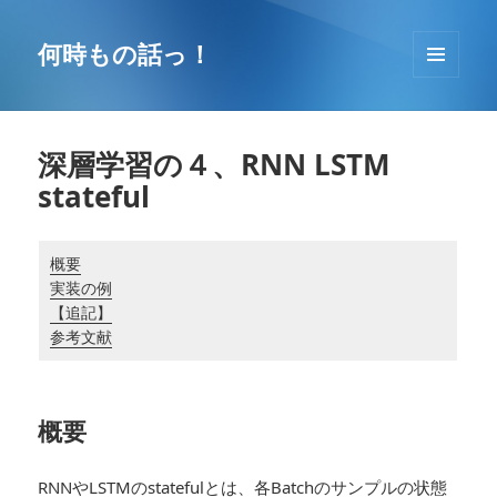
コ
ン
何時もの話っ！
テ
メニュ
ン
ーとウ
ツ
ィジェ
へ
ット
深層学習の４、RNN LSTM
移
stateful
動
概要
実装の例
【追記】
参考文献
概要
RNNやLSTMのstatefulとは、各Batchのサンプルの状態