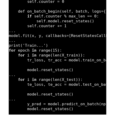
self.counter = 
0
def on_batch_begin(self, batch, logs={}):
if
self.counter % max_len == 
0
:
self.model.reset_states()
self.counter += 
1
...        
model.fit(x, y, callbacks=[ResetStatesCallbac
...
print(
'Train...'
)
for
epoch 
in
range(
15
):
for
i 
in
range(len(X_train)):
tr_loss, tr_acc = model.train_on_batc
model.reset_states()
...
for
i 
in
range(len(X_test)):
te_loss, te_acc = model.test_on_batch
model.reset_states()
...
y_pred = model.predict_on_batch(np.ex
model.reset_states()