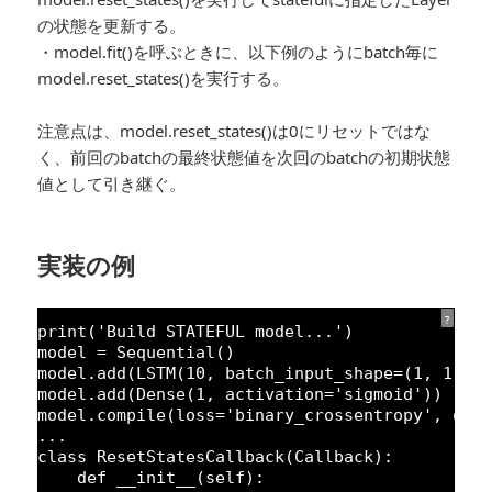
の状態を更新する。
・model.fit()を呼ぶときに、以下例のようにbatch毎に
model.reset_states()を実行する。
注意点は、model.reset_states()は0にリセットではな
く、前回のbatchの最終状態値を次回のbatchの初期状態
値として引き継ぐ。
実装の例
?
print(
'Build STATEFUL model...'
)
model = Sequential()
model.add(LSTM(
10
, batch_input_shape=(
1
, 
1
, 
1
model.add(Dense(
1
, activation=
'sigmoid'
))
model.compile(loss=
'binary_crossentropy'
, opt
...
class
ResetStatesCallback(Callback):
def __init__(self):