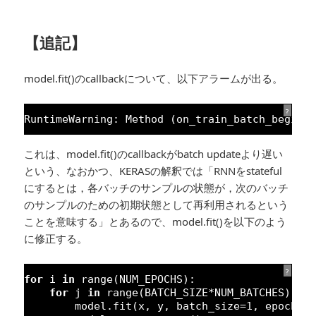
【追記】
model.fit()のcallbackについて、以下アラームが出る。
?
RuntimeWarning: Method (on_train_batch_begin)
これは、model.fit()のcallbackがbatch updateより遅い
という、なおかつ、KERASの解釈では「RNNをstateful
にするとは，各バッチのサンプルの状態が，次のバッチ
のサンプルのための初期状態として再利用されるという
ことを意味する」とあるので、model.fit()を以下のよう
に修正する。
?
for
i 
in
range(NUM_EPOCHS):
for
j 
in
range(BATCH_SIZE*NUM_BATCHES):
model.fit(x, y, batch_size=
1
, epochs=