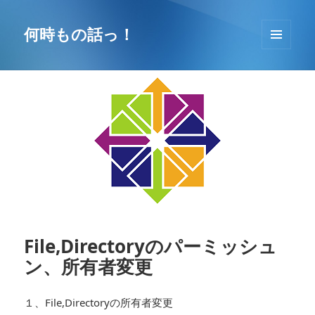
コ
ン
何時もの話っ！
テ
メニュ
ン
ーとウ
ツ
ィジェ
へ
ット
移
動
File,Directoryのパーミッシュ
ン、所有者変更
１、File,Directoryの所有者変更