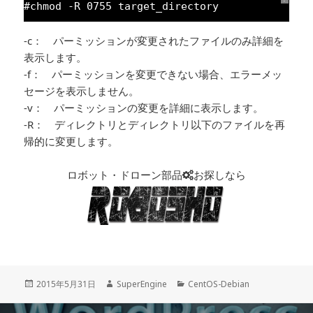
#chmod -R 
0755
target_directory
-c： パーミッションが変更されたファイルのみ詳細を
表示します。
-f： パーミッションを変更できない場合、エラーメッ
セージを表示しません。
-v： パーミッションの変更を詳細に表示します。
-R： ディレクトリとディレクトリ以下のファイルを再
帰的に変更します。
ロボット・ドローン部品
お探しなら
投
2015年5月31日
作
SuperEngine
カ
CentOS-Debian
稿
成
テ
日:
者
ゴ
投