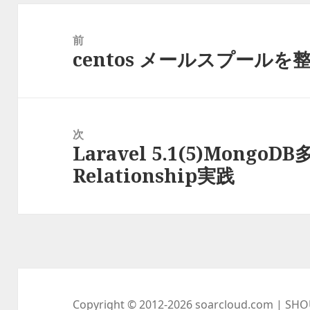
投
稿
前
centos メールスプールを
ナ
前
ビ
の
ゲ
投
ー
稿:
次
シ
Laravel 5.1(5)MongoDB
次
ョ
Relationship実践
の
ン
投
稿:
Copyright © 2012-2026
soarcloud.com
| SHO