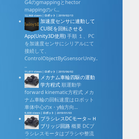
G4のgmappingとhector
mappingのパ...
12,968 views
|
ロボット
|
2019/02/13
加速度センサに連動して
CUBEを回転させる
App(Unity3D使用)
手順 １、PC
を加速度センサにシリアルにて
接続して、
ControlObjectByGsensorUnity..
..
11,611 views
|
ロボット
|
2015/06/02
メカナム車輪四駆の運動
学方程式
順運動学
forward kinematic方程式 メカ
ナム車輪の回転速度はロボット
車体中心のx・y軸方向...
9,608 views
|
ロボット
|
2019/01/03
ブラシレスDCモータ～Ｈ
ブリッジ回路
概要 DCブ
ラシレスモータはブラシや整流