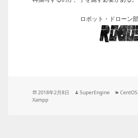
ロボット・ドローン
投
2018年2月8日
作
SuperEngine
カ
CentOS
Xampp
稿
成
テ
日:
者
ゴ
リ
ー