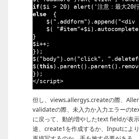
if
($i > 
20
) alert(
'注意：最大20
else
{
$(
".addform"
).append(
"<div 
$( 
"#item"
+$i).autocomplete
}
$i++;
});
$(
"body"
).on(
"click"
, 
".deletef
$(
this
).parent().parent().remov
});
</script>
但し、views.allergys.createの際、Alle
validateの際、未入力か入力エラーのte
に戻って、動的増やしたtext field
途、create1を作成するか、Inputにより
再描写するのか、手を施す必要がある。