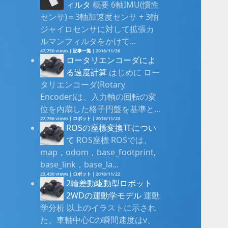
ィルタ
概要 6軸IMU(慣性
センサ)＝3軸加速度センサ + 3軸
ジャイロセンサに対して拡張カ
ルマンフィルタをかけて...
47,750 views
|
記事一覧
|
2018/11/26
ロータリエンコーダによ
る速度計算
はじめに ロー
タリエンコーダ(Rotary
Encoder)は、入力軸の回転の変
位を内蔵した格子円盤を基準と...
27,756 views
|
ロボット
|
2018/11/23
ROSの座標変換TFについ
て
ROS座標 ROSでは、
map，odom，base_footprint,
base_link，base_la...
23,430 views
|
ロボット
|
2018/11/22
2輪差動駆動型ロボット
2WDの運動学モデル
運動
学分析 以上のイラストに示され
た、車軸中心Cの瞬間速度はv、