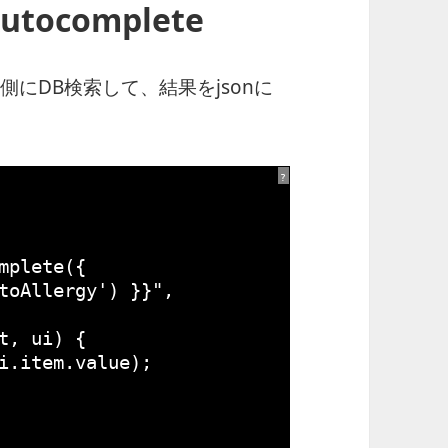
utocomplete
oller側にDB検索して、結果をjsonに
?
mplete({
toAllergy') }}"
,
t, ui) {
i.item.value);