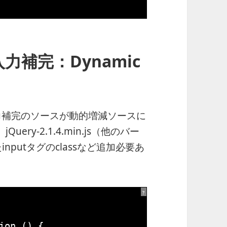
＆入力補完：Dynamic
入力補完のソースが動的増減ソースに
jQuery-2.1.4.min.js（他のバー
たinputタグのclassなど追加必要あ
?
ion
() {