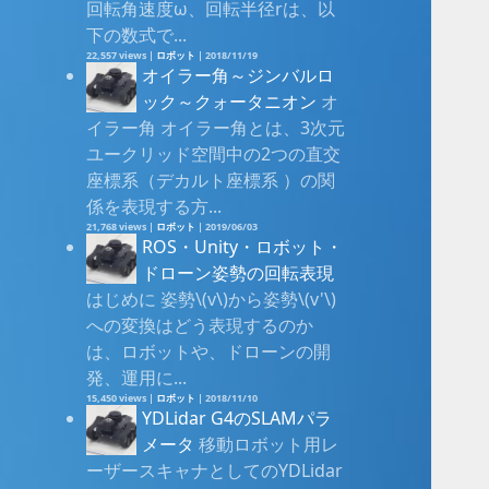
回転角速度ω、回転半径rは、以
下の数式で...
22,557 views
|
ロボット
|
2018/11/19
オイラー角～ジンバルロ
ック～クォータニオン
オ
イラー角 オイラー角とは、3次元
ユークリッド空間中の2つの直交
座標系（デカルト座標系 ）の関
係を表現する方...
21,768 views
|
ロボット
|
2019/06/03
ROS・Unity・ロボット・
ドローン姿勢の回転表現
はじめに 姿勢\(v\)から姿勢\(v'\)
への変換はどう表現するのか
は、ロボットや、ドローンの開
発、運用に...
15,450 views
|
ロボット
|
2018/11/10
YDLidar G4のSLAMパラ
メータ
移動ロボット用レ
ーザースキャナとしてのYDLidar