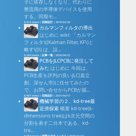
子に依存しなくなり、代わりに
整流用の半導体デバイスを使用
する。同期モ...
9,514 views
|
回路設計
|
2019/03/20
カルマンフィルタの導出
はじめに wiki: 「カルマン
フィルタ\((Kalman Filter, KF\)と
略す\()\) は、誤...
9,294 views
|
記事一覧
|
2020/08/22
PCBをJLCPCBに発注して
みた
はじめに 今回は、
PCB生産を評判の良いJLC(嘉立
創、深せん市)に任せてみたの
で、お問い合せからPCBが届...
8,961 views
|
回路設計
|
2021/04/17
機械学習の２、kd-tree最
近傍探索
概要 kd-tree(k-
dimensions tree)はk次元空間の
分割を表す二分木である。kd-
tre...
8,553 views
|
確率ロボティックス
|
2019/11/17