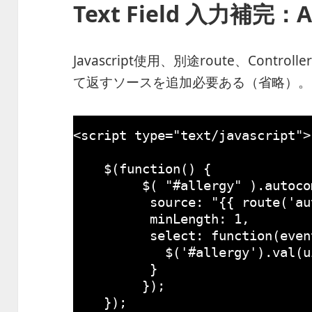
Text Field 入力補完：A
Javascript使用、別途route、Contr
て返すソースを追加必要ある（省略）。
<script type=
"text/javascript"
>
$(
function
() {
$( 
"#allergy"
).autoco
source: 
"{{ route('au
minLength: 
1
,
select: 
function
(even
$(
'#allergy'
).val(u
}
});
});