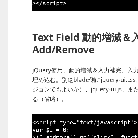
></script>
Text Field 動的増減
Add/Remove
jQuery使用、動的増減＆入力補完、
埋め込む。別途blade側にjquery-ui.css、
ジョンでもよいか）、jquery-ui.js、ま
る（省略）。
<script type=
"text/javascript"
>
var
$i = 
0
;
$(
".addmore"
).on(
"click"
, 
funct