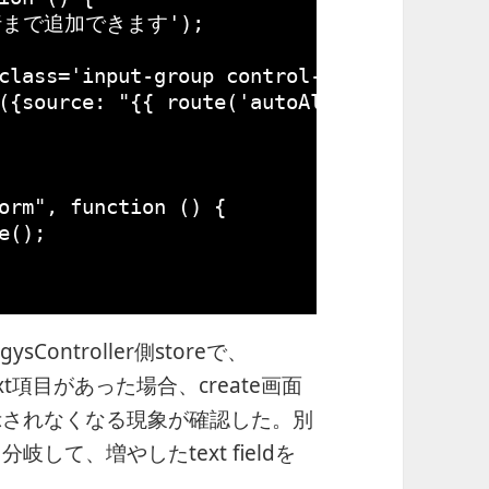
行まで追加できます'
);
class='input-group control-group' style=
({source: 
"{{ route('autoAllergy') }}"
, 
orm"
, 
function
() {
e();
rgysController側storeで、
xt項目があった場合、create画面
が表示されなくなる現象が確認した。別
分岐して、増やしたtext fieldを