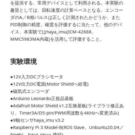
を提供する、常用デバイスとして利用される。本実験の
趣旨としては、回転速度の計算ベースとなる、エンコー
ダのA／B相パルスは正しく計測されたかどうか、また
PID制御の精度、確度を評価するに当たって、他のデバ
イス、本実験ではhaya_imu(ICM-42688、
MMC5983MA内蔵)を活用して評価すること。
実験環境
●12V入力DCブラシモータ
●12V出力DC電源(Motor Shieldへ給電)
●磁気式エンコーダ
●Arduino Leonardo正規品基板
●Adafruit Motor Shield v1.2互換基板(ライブラリ修正あ
り、Timer3A/D5-pin/PWM周波数を4KHzへ変更済み)
●9軸センサhaya_imu v3.2
●Raspberry Pi 3 Model-B(ROS Slave、Unbuntu20.04／
Noetic、haya_imuへ接続)