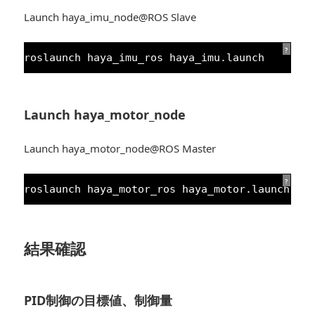
Launch haya_imu_node@ROS Slave
?
roslaunch haya_imu_ros haya_imu.launch
Launch haya_motor_node
Launch haya_motor_node@ROS Master
?
roslaunch haya_motor_ros haya_motor.launch
結果確認
PID制御の目標値、制御量