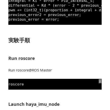
integral = Ki * error * PID_INTERVAL_S;
differential = Kd * (error - 
2
* previous_err
pwm += (int32_t)(proportion + integral + diff
previous_error2 = previous_error;
previous_error = error;
実験手順
Run roscore
Run roscore@ROS Master
?
roscore
Launch haya_imu_node