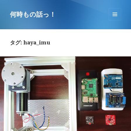
コ
ン
何時もの話っ！
テ
メニュ
ン
ーとウ
ツ
ィジェ
へ
ット
タグ: haya_imu
移
動