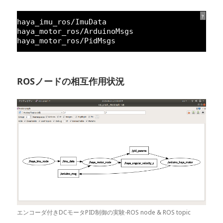
?
haya_imu_ros/ImuData
haya_motor_ros/ArduinoMsgs
haya_motor_ros/PidMsgs
ROSノードの相互作用状況
エンコーダ付きDCモータPID制御の実験-ROS node & ROS topic