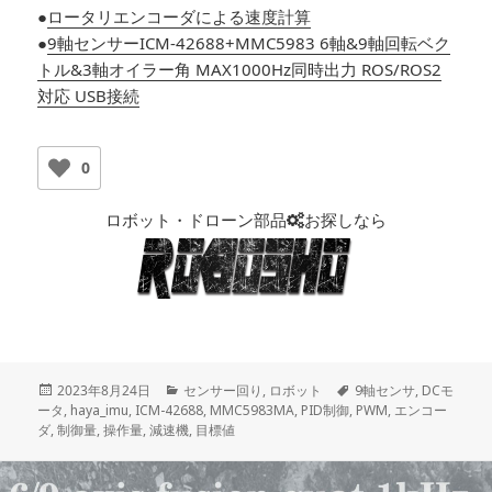
●
ロータリエンコーダによる速度計算
●
9軸センサーICM-42688+MMC5983 6軸&9軸回転ベク
トル&3軸オイラー角 MAX1000Hz同時出力 ROS/ROS2
対応 USB接続
0
ロボット・ドローン部品
お探しなら
投
2023年8月24日
カ
センサー回り
,
ロボット
タ
9軸センサ
,
DCモ
ータ
稿
,
haya_imu
,
ICM-42688
テ
,
MMC5983MA
,
PID制御
,
グ
PWM
,
エンコー
ダ
,
日:
制御量
,
操作量
,
減速機
ゴ
,
目標値
リ
ー