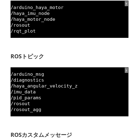
?
/arduino_haya_motor
/haya_imu_node
/haya_motor_node
/rosout
/rqt_plot
ROSトピック
?
/arduino_msg
/diagnostics
/haya_angular_velocity_z
/imu_data
/pid_params
/rosout
/rosout_agg
ROSカスタムメッセージ