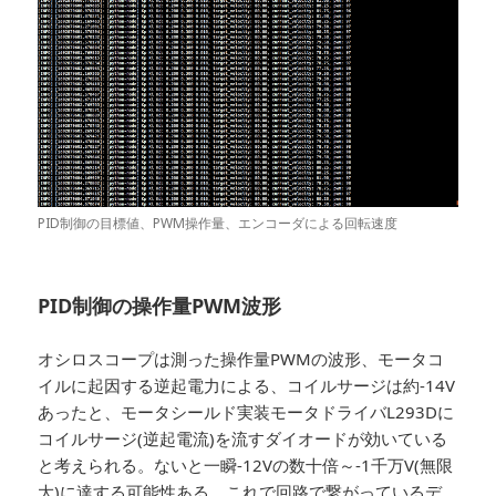
PID制御の目標値、PWM操作量、エンコーダによる回転速度
PID制御の操作量PWM波形
オシロスコープは測った操作量PWMの波形、モータコ
イルに起因する逆起電力による、コイルサージは約-14V
あったと、モータシールド実装モータドライバL293Dに
コイルサージ(逆起電流)を流すダイオードが効いている
と考えられる。ないと一瞬-12Vの数十倍～-1千万V(無限
大)に達する可能性ある。これで回路で繋がっているデ