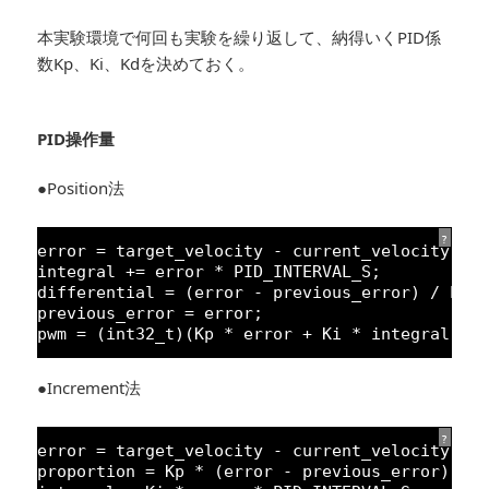
本実験環境で何回も実験を繰り返して、納得いくPID係
数Kp、Ki、Kdを決めておく。
PID操作量
●Position法
?
error = target_velocity - current_velocity;
integral += error * PID_INTERVAL_S;
differential = (error - previous_error) / PID
previous_error = error;
pwm = (int32_t)(Kp * error + Ki * integral + 
●Increment法
?
error = target_velocity - current_velocity;
proportion = Kp * (error - previous_error);