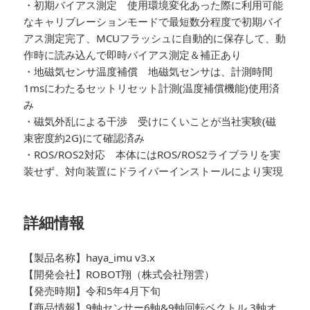
・初期バイアス測定 使用環境変化あった際に利用可能
なキャリブレーションモードで最短数分程度で初期バイ
アス測定完了、MCUフラッシュに自動的に保存して、動
作時に読み込んで即時バイアス測定＆補正あり
・地磁気センサ温度補償 地磁気センサは、計測時間
1msにわたるセットリセット計測(温度補償機能)使用済
み
・磁気外乱による干渉 受けにくいことが当社実験(磁
束密度約2G)にて確認済み
・ROS/ROS2対応 本体にはROS/ROS2ライブラリを実
装せず、対向装置にドライバーインストールにより実現
詳細情報
【製品名称】haya_imu v3.x
【開発会社】ROBOT翔（株式会社翔雲）
【発売時期】令和5年4月下旬
【商品情報】
9軸センサー6軸&9軸回転ベクトル 3軸オ