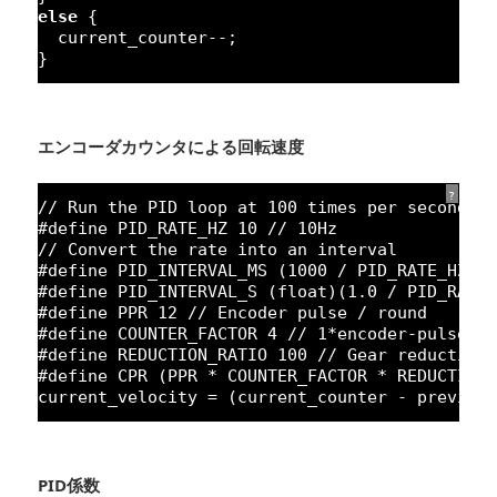
else
{
current_counter--;
}
エンコーダカウンタによる回転速度
?
// Run the PID loop at 100 times per second
#define PID_RATE_HZ 
10
// 10Hz
// Convert the rate into an interval
#define PID_INTERVAL_MS (
1000
/ PID_RATE_HZ) 
#define PID_INTERVAL_S (float)(
1.0
/ PID_RATE
#define PPR 
12
// Encoder pulse / round
#define COUNTER_FACTOR 
4
// 1*encoder-pulse =
#define REDUCTION_RATIO 
100
// Gear reduction
#define CPR (PPR * COUNTER_FACTOR * REDUCTION
current_velocity = (current_counter - previou
PID係数