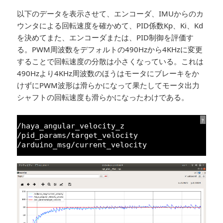
以下のデータを表示させて、エンコーダ、IMUからのカ
ウンタによる回転速度を確かめて、PID係数Kp、Ki、Kd
を決めてまた、エンコーダまたは、PID制御を評価す
る。PWM周波数をデフォルトの490Hzから4KHzに変更
することで回転速度の分散は小さくなっている。これは
490Hzより4KHz周波数のほうはモータにブレーキをか
けずにPWM波形は滑らかになって果たしてモータ出力
シャフトの回転速度も滑らかになったわけである。
?
/haya_angular_velocity_z 
/pid_params/target_velocity
/arduino_msg/current_velocity