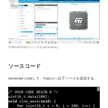
STM32H750のデバッガをSerial wireに
ソースコード
Generate codeして、main.cへ以下ソースを追加する。
?
/* USER CODE BEGIN 0 */
uint16_t data[
100
];
void
sine_wave(
void
) {
for
(uint16_t i = 
0
; i < 
100
; i++) {