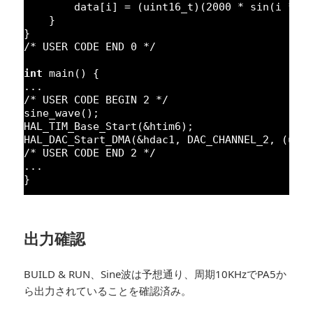
data[i] = (uint16_t)(
2000
* sin(i * 
2
}
}
/* USER CODE END 0 */
int
main() {
...
/* USER CODE BEGIN 2 */
sine_wave();
HAL_TIM_Base_Start(&htim6);
HAL_DAC_Start_DMA(&hdac1, DAC_CHANNEL_2, (uin
/* USER CODE END 2 */
...
}
出力確認
BUILD & RUN、Sine波は予想通り、周期10KHzでPA5か
ら出力されていることを確認済み。