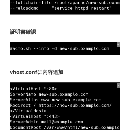
--fullchain-file /root/apache/
new
-sub.example
--reloadcmd     
"service httpd restart"
証明書確認
?
#acme.sh --info -d 
new
-sub.example.com
vhost.confに内容追加
?
<VirtualHost *:
80
>
ServerName 
new
-sub.example.com
ServerAlias www.
new
-sub.example.com
Redirect / https:
//new-sub.example.com/
</VirtualHost>
<VirtualHost *:
443
>
ServerAdmin mail@example.com
DocumentRoot /
var
/www/html/
new
-sub.example.co