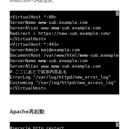
vhost.confへ内容追加。
?
<VirtualHost *:
80
>
ServerName 
new
-sub.example.com
ServerAlias www.
new
-sub.example.com
Redirect / https:
//new-sub.example.com/
</VirtualHost>
<VirtualHost *:
443
>
ServerAdmin mai@example.com
DocumentRoot /
var
/www/html/
new
-sub.exmaple.co
ServerName 
new
-sub.exmaple.com
ServerAlias www.
new
-sub.example.com
# ここにあとで追加内容ある
ErrorLog 
"/var/log/httpd/new_error_log"
CustomLog 
"/var/log/httpd/new_access_log"
com
</VirtualHost>
Apache再起動
?
#servcie http restart