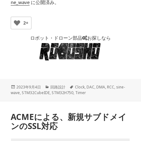
ne_wave
に公開済み。
2+
ロボット・ドローン部品
お探しなら
投
2023年9月4日
カ
回路設計
タ
Clock
,
DAC
,
DMA
,
RCC
,
sine-
wave
稿
,
STM32CubeIDE
,
テ
STM32H750
,
グ
Timer
日:
ゴ
リ
ー
ACMEによる、新規サブドメイ
ンのSSL対応