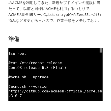
のACMEを利用してきた。新規サブドメインの開設に当
たって、以前と同様にACMEを利用するつもりで、
ACMEの証明書サーバはLets encryptからZeroSSLへ移行
済みなど変更があったので、作業手順をメモしておく。
準備
?
$su root
#cat /etc/redhat-release
CentOS release 
6.8
(Final)
#acme.sh --upgrade
#acme.sh --version
https:
//github.com/acmesh-official/acme.sh
v3.
0.7