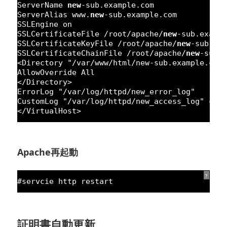
ServerName 
new
-sub.example.com
ServerAlias www.
new
-sub.example.com
SSLEngine on
SSLCertificateFile /root/apache/
new
-sub.examp
SSLCertificateKeyFile /root/apache/
new
-sub.ex
SSLCertificateChainFile /root/apache/
new
-sub.
<Directory 
"/var/www/html/new-sub.example.com
AllowOverride All
</Directory>
ErrorLog 
"/var/log/httpd/new_error_log"
CustomLog 
"/var/log/httpd/new_access_log"
com
</VirtualHost>
Apache再起動
?
#servcie http restart
証明書自動更新