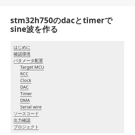
リ
ー
stm32h750のdacとtimerで
sine波を作る
はじめに
確認環境
パタメータ配置
Target MCU
RCC
Clock
DAC
Timer
DMA
Serial wire
ソースコード
出力確認
プロジェクト