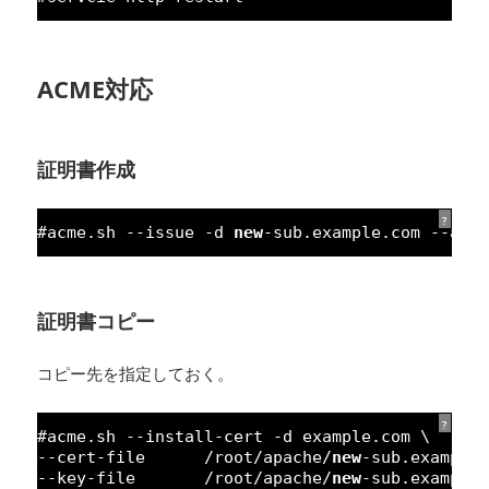
ACME対応
証明書作成
?
#acme.sh --issue -d 
new
-sub.example.com --apa
証明書コピー
コピー先を指定しておく。
?
#acme.sh --install-cert -d example.com \
--cert-file      /root/apache/
new
-sub.example
--key-file       /root/apache/
new
-sub.example