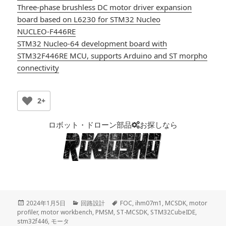
Three-phase brushless DC motor driver expansion
board based on L6230 for STM32 Nucleo
NUCLEO-F446RE
STM32 Nucleo-64 development board with
STM32F446RE MCU, supports Arduino and ST morpho
connectivity
2+
ロボット・ドローン部品
お探しなら
投
2024年1月5日
カ
回路設計
タ
FOC
,
ihm07m1
,
MCSDK
,
motor
profiler
稿
,
motor workbench
テ
,
PMSM
,
ST-MCSDK
グ
,
STM32CubeIDE
,
stm32f446
日:
,
モータ
ゴ