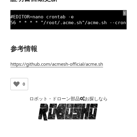
?
#EDITOR=nano crontab -e
56
* * * * 
"/root/.acme.sh"
/acme.sh --cron --
参考情報
https://github.com/acmesh-official/acme.sh
0
ロボット・ドローン部品
お探しなら