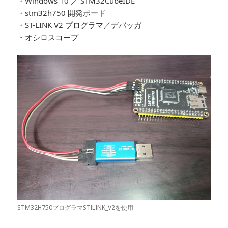
・Windows 10 ／ STM32CubeIDE
・stm32h750 開発ボード
・ST-LINK V2 プログラマ／デバッガ
・オシロスコープ
STM32H750プログラマSTlLINK_V2を使用