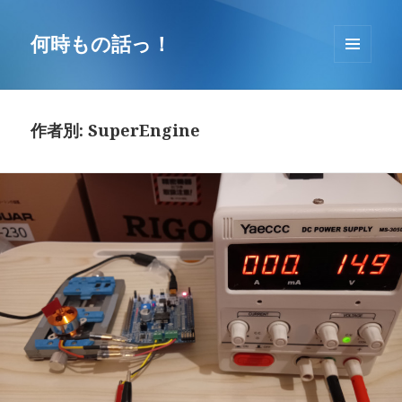
コ
ン
何時もの話っ！
テ
メニュ
ン
ーとウ
ツ
ィジェ
へ
ット
作者別:
SuperEngine
移
動