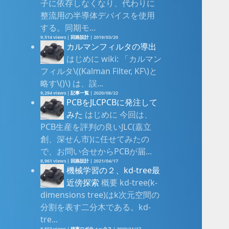
子に依存しなくなり、代わりに
整流用の半導体デバイスを使用
する。同期モ...
9,514 views
|
回路設計
|
2019/03/20
カルマンフィルタの導出
はじめに wiki: 「カルマン
フィルタ\((Kalman Filter, KF\)と
略す\()\) は、誤...
9,294 views
|
記事一覧
|
2020/08/22
PCBをJLCPCBに発注して
みた
はじめに 今回は、
PCB生産を評判の良いJLC(嘉立
創、深せん市)に任せてみたの
で、お問い合せからPCBが届...
8,961 views
|
回路設計
|
2021/04/17
機械学習の２、kd-tree最
近傍探索
概要 kd-tree(k-
dimensions tree)はk次元空間の
分割を表す二分木である。kd-
tre...
8,553 views
|
確率ロボティックス
|
2019/11/17