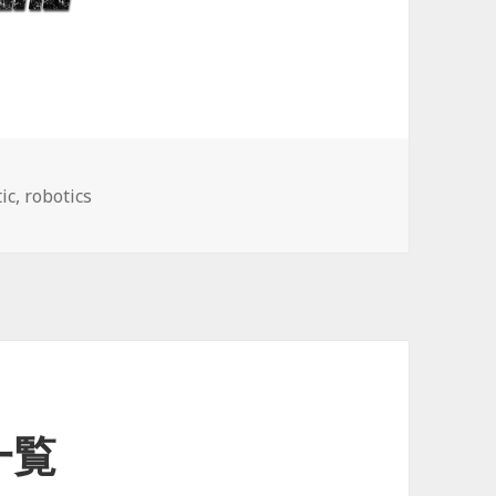
ic
,
robotics
一覧