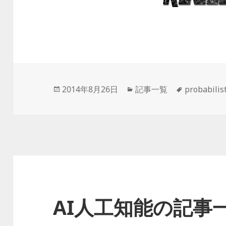
投
2014年8月26日
カ
記事一覧
タ
probabilist
稿
テ
グ
日:
ゴ
リ
ー
AI人工知能の記事