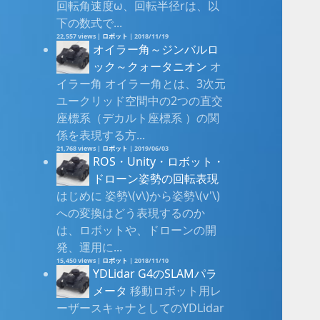
回転角速度ω、回転半径rは、以
下の数式で...
22,557 views
|
ロボット
|
2018/11/19
オイラー角～ジンバルロ
ック～クォータニオン
オ
イラー角 オイラー角とは、3次元
ユークリッド空間中の2つの直交
座標系（デカルト座標系 ）の関
係を表現する方...
21,768 views
|
ロボット
|
2019/06/03
ROS・Unity・ロボット・
ドローン姿勢の回転表現
はじめに 姿勢\(v\)から姿勢\(v'\)
への変換はどう表現するのか
は、ロボットや、ドローンの開
発、運用に...
15,450 views
|
ロボット
|
2018/11/10
YDLidar G4のSLAMパラ
メータ
移動ロボット用レ
ーザースキャナとしてのYDLidar