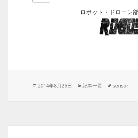
ロボット・ドローン
投
2014年8月26日
カ
記事一覧
タ
sensor
稿
テ
グ
日:
ゴ
リ
ー