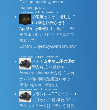
G4のgmappingとhector
mappingのパ...
12,968 views
|
ロボット
|
2019/02/13
加速度センサに連動して
CUBEを回転させる
App(Unity3D使用)
手順 １、PC
を加速度センサにシリアルにて
接続して、
ControlObjectByGsensorUnity..
..
11,611 views
|
ロボット
|
2015/06/02
メカナム車輪四駆の運動
学方程式
順運動学
forward kinematic方程式 メカ
ナム車輪の回転速度はロボット
車体中心のx・y軸方向...
9,608 views
|
ロボット
|
2019/01/03
ブラシレスDCモータ～Ｈ
ブリッジ回路
概要 DCブ
ラシレスモータはブラシや整流