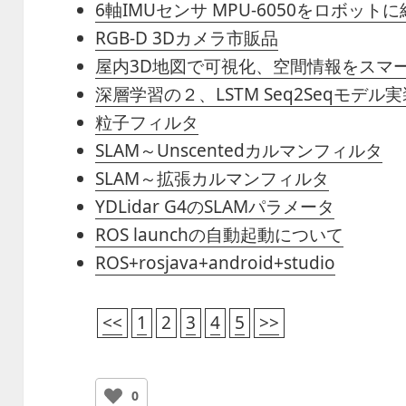
6軸IMUセンサ MPU-6050をロボット
RGB-D 3Dカメラ市販品
屋内3D地図で可視化、空間情報をスマ
深層学習の２、LSTM Seq2Seqモデル
粒子フィルタ
SLAM～Unscentedカルマンフィルタ
SLAM～拡張カルマンフィルタ
YDLidar G4のSLAMパラメータ
ROS launchの自動起動について
ROS+rosjava+android+studio
<<
1
2
3
4
5
>>
0