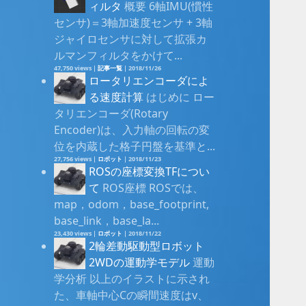
ィルタ
概要 6軸IMU(慣性
センサ)＝3軸加速度センサ + 3軸
ジャイロセンサに対して拡張カ
ルマンフィルタをかけて...
47,750 views
|
記事一覧
|
2018/11/26
ロータリエンコーダによ
る速度計算
はじめに ロー
タリエンコーダ(Rotary
Encoder)は、入力軸の回転の変
位を内蔵した格子円盤を基準と...
27,756 views
|
ロボット
|
2018/11/23
ROSの座標変換TFについ
て
ROS座標 ROSでは、
map，odom，base_footprint,
base_link，base_la...
23,430 views
|
ロボット
|
2018/11/22
2輪差動駆動型ロボット
2WDの運動学モデル
運動
学分析 以上のイラストに示され
た、車軸中心Cの瞬間速度はv、