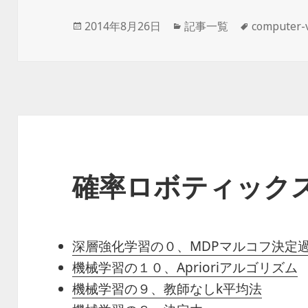
投
2014年8月26日
カ
記事一覧
タ
computer-
稿
テ
グ
日:
ゴ
リ
ー
確率ロボティック
深層強化学習の０、MDPマルコフ決定
機械学習の１０、Aprioriアルゴリズム
機械学習の９、教師なしk平均法