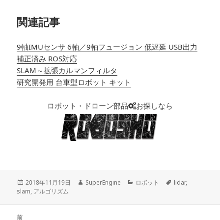
関連記事
9軸IMUセンサ 6軸／9軸フュージョン 低遅延 USB出力
補正済み ROS対応
SLAM～拡張カルマンフィルタ
研究開発用 台車型ロボット キット
ロボット・ドローン部品
お探しなら
投
2018年11月19日
作
SuperEngine
カ
ロボット
タ
lidar
,
slam
稿
,
アルゴリズム
成
テ
グ
日:
者
ゴ
リ
投
前
ー