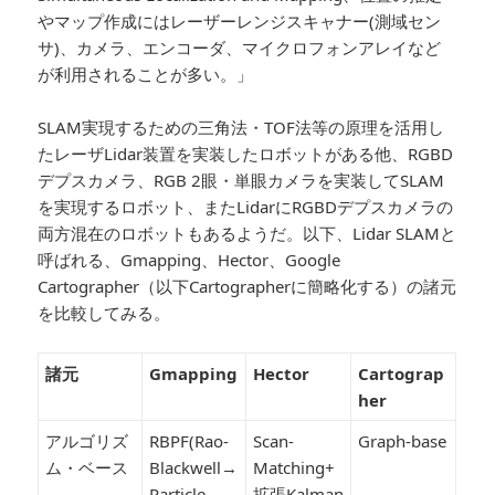
やマップ作成にはレーザーレンジスキャナー(測域セン
サ)、カメラ、エンコーダ、マイクロフォンアレイなど
が利用されることが多い。」
SLAM実現するための三角法・TOF法等の原理を活用し
たレーザLidar装置を実装したロボットがある他、RGBD
デプスカメラ、RGB 2眼・単眼カメラを実装してSLAM
を実現するロボット、またLidarにRGBDデプスカメラの
両方混在のロボットもあるようだ。以下、Lidar SLAMと
呼ばれる、Gmapping、Hector、Google
Cartographer（以下Cartographerに簡略化する）の諸元
を比較してみる。
諸元
Gmapping
Hector
Cartograp
her
アルゴリズ
RBPF(Rao-
Scan-
Graph-base
ム・ベース
Blackwell→
Matching+
Particle
拡張Kalman