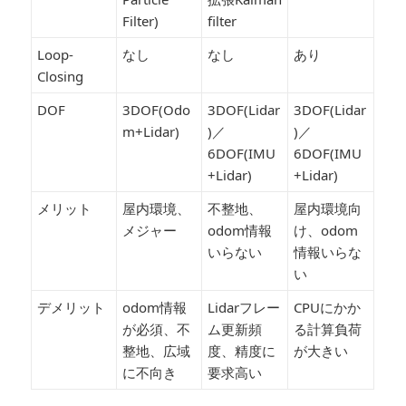
Filter)
filter
Loop-
なし
なし
あり
Closing
DOF
3DOF(Odo
3DOF(Lidar
3DOF(Lidar
m+Lidar)
)／
)／
6DOF(IMU
6DOF(IMU
+Lidar)
+Lidar)
メリット
屋内環境、
不整地、
屋内環境向
メジャー
odom情報
け、odom
いらない
情報いらな
い
デメリット
odom情報
Lidarフレー
CPUにかか
が必須、不
ム更新頻
る計算負荷
整地、広域
度、精度に
が大きい
に不向き
要求高い