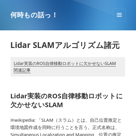
コ
ン
何時もの話っ！
テ
メニュ
ン
ーとウ
ツ
ィジェ
へ
ット
Lidar SLAMアルゴリズム諸元
移
動
Lidar実装のROS自律移動ロボットに欠かせないSLAM
関連記事
Lidar実装のROS自律移動ロボットに
欠かせないSLAM
※wikipedia: 「SLAM（スラム）とは、自己位置推定と
環境地図作成を同時に行うことを言う。正式名称は、
Simultaneous Localization and Mapping、位置の推定