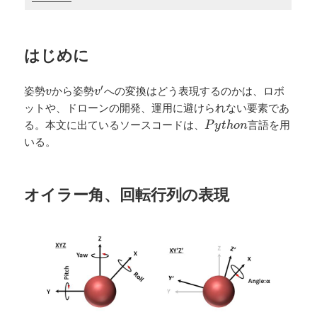
はじめに
v
′
v
′
姿勢
から姿勢
への変換はどう表現するのかは、ロボ
v
v
ットや、ドローンの開発、運用に避けられない要素であ
P
y
t
h
o
n
る。本文に出ているソースコードは、
言語を用
P
y
t
h
o
n
いる。
オイラー角、回転行列の表現