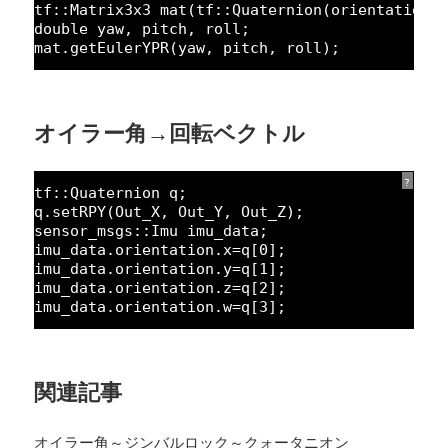
tf::Matrix3x3 mat(tf::Quaternion(orientation.
double yaw, pitch, roll;    
mat.getEulerYPR(yaw, pitch, roll);
オイラー角→回転ベクトル
?
tf::Quaternion q;
q.setRPY(Out_X, Out_Y, Out_Z);
sensor_msgs::Imu imu_data;
imu_data.orientation.x=q[
0
];
imu_data.orientation.y=q[
1
];
imu_data.orientation.z=q[
2
];
imu_data.orientation.w=q[
3
];
関連記事
オイラー角～ジンバルロック～クォータニオン