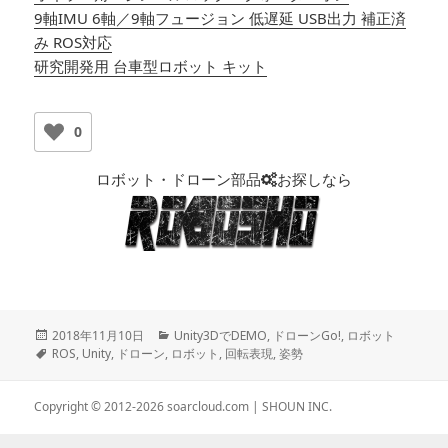
9軸IMU 6軸／9軸フュージョン 低遅延 USB出力 補正済
み ROS対応
研究開発用 台車型ロボット キット
0
ロボット・ドローン部品
お探しなら
投
2018年11月10日
カ
Unity3DでDEMO
,
ドローンGo!
,
ロボット
稿
タ
ROS
,
Unity
,
ドローン
,
ロボット
テ
,
回転表現
,
姿勢
日:
グ
ゴ
リ
Copyright © 2012-2026
soarcloud.com
| SHOUN INC.
ー