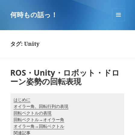
コ
ン
何時もの話っ！
テ
メニュ
ン
ーとウ
ツ
ィジェ
へ
ット
タグ: Unity
移
動
ROS・Unity・ロボット・ドロ
ーン姿勢の回転表現
はじめに
オイラー角、回転行列の表現
回転ベクトルの表現
回転ベクトル→オイラー角
オイラー角→回転ベクトル
関連記事