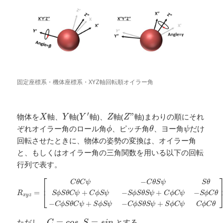
固定座標系・機体座標系・XYZ軸回転順オイラー角
Y
′
X
Y
Z
Z
”
′
物体を
軸、
軸(
軸)、
軸(
”
軸)まわりの順にそれ
X
Y
Y
Z
Z
ϕ
θ
ψ
ぞれオイラー角のロール角
、ピッチ角
、ヨー角
だけ
ϕ
θ
ψ
回転させたときに、物体の姿勢の変換は、オイラー角
と、もしくはオイラー角の三角関数を用いる以下の回転
行列で表す。
R
x
y
z
=
[
C
θ
C
ψ
−
C
θ
S
ψ
S
θ
S
ϕ
S
θ
C
ψ
+
C
ϕ
S
ψ
−
S
ϕ
S
θ
S
ψ
+
C
⎡
−
C
θ
C
ψ
C
θ
S
ψ
S
θ
⎢
=
+
−
+
−
⎣
R
S
ϕ
S
θ
C
ψ
C
ϕ
S
ψ
S
ϕ
S
θ
S
ψ
C
ϕ
C
ψ
S
ϕ
C
θ
x
y
z
−
+
−
+
C
ϕ
S
θ
C
ψ
S
ϕ
S
ψ
C
ϕ
S
θ
S
ψ
S
ϕ
C
ψ
C
ϕ
C
θ
C
=
c
o
s
,
S
=
s
i
n
ただし、
=
,
=
とする。
C
c
o
s
S
s
i
n