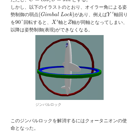
しかし、以下のイラストのとおり、オイラー角による姿
Y
′
(
G
i
m
b
a
l
L
o
c
k
)
′
勢制御の弱点
(
)
があり、例えば
軸回り
G
i
m
b
a
l
L
o
c
k
Y
X
′
90
°
Z
′
を
90
°
回転すると、
軸と
軸が同軸となってしまい、
X
Z
以降は姿勢制御(表現)ができなくなる。
ジンバルロック
このジンバルロックを解消するにはクォータニオンの使
命となった。