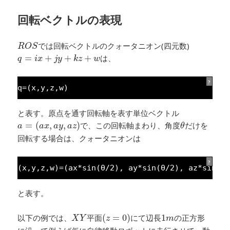
回転ベクトルの表現
R
O
S
では回転ベクトルのクォータニオン(四元数)
R
O
S
q
=
i
x
+
j
y
+
k
z
+
w
=
+
+
+
は、
q
i
x
j
y
k
z
w
?
q=(x,y,z,w)
と表す。原点を通す回転軸を表す単位ベクトル
a
=
(
a
x
,
a
y
,
a
z
)
θ
=
(
,
,
)
で、この回転軸まわり、角度
だけを
a
a
x
a
y
a
z
θ
回転する場合は、クォータニオンは
?
(x,y,z,w)=(ax*sin(θ/
2
), ay*sin(θ/
2
), az*sin(θ
と表す。
(
z
=
0
)
X
Y
1
m
以下の例では、
平面
(
=
0
)
にて辺長
1
の正方形
X
Y
z
m