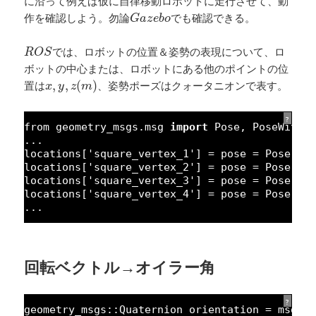
に沿って例えば仮に自律移動ロボットに走行させて、動
G
a
z
e
b
o
作を確認しよう。勿論
でも確認できる。
G
a
z
e
b
o
R
O
S
では、ロボットの位置＆姿勢の表現について、ロ
R
O
S
ボットの中心または、ロボットにある他のポイントの位
x
,
y
,
z
(
m
)
置は
,
,
(
)
、姿勢ポーズはクォータニオンで表す。
x
y
z
m
?
from geometry_msgs.msg 
import
Pose, PoseWithC
...
locations[
'square_vertex_1'
] = pose = Pose(Po
locations[
'square_vertex_2'
] = pose = Pose(Po
locations[
'square_vertex_3'
] = pose = Pose(Po
locations[
'square_vertex_4'
] = pose = Pose(Po
...
回転ベクトル→オイラー角
?
geometry_msgs::Quaternion orientation = msg->