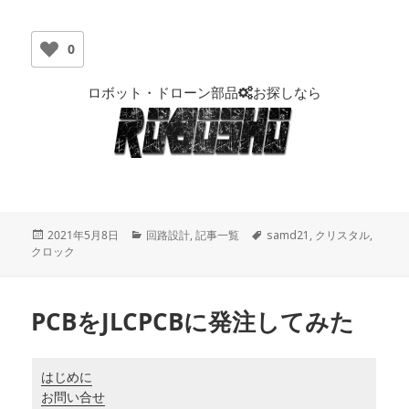
0
ロボット・ドローン部品
お探しなら
投
2021年5月8日
カ
回路設計
,
記事一覧
タ
samd21
,
クリスタル
,
クロック
稿
テ
グ
日:
ゴ
リ
ー
PCBをJLCPCBに発注してみた
はじめに
お問い合せ