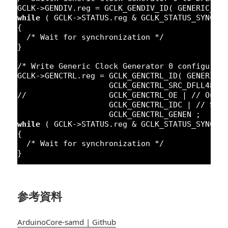
GCLK->GENDIV.reg = GCLK_GENDIV_ID( GENERIC_CL
while
( GCLK->STATUS.reg & GCLK_STATUS_SYNCBU
{
/* Wait for synchronization */
}
/* Write Generic Clock Generator 0 configurat
GCLK->GENCTRL.reg = GCLK_GENCTRL_ID( GENERIC_
GCLK_GENCTRL_SRC_DFLL48M 
//                  GCLK_GENCTRL_OE | // Outp
GCLK_GENCTRL_IDC | 
// Set
GCLK_GENCTRL_GENEN ;
while
( GCLK->STATUS.reg & GCLK_STATUS_SYNCBU
{
/* Wait for synchronization */
}
参考資料
ArduinoCore-samd | Github