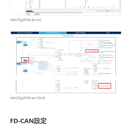
stm32g4-fdcan-ioc
stm32g4-fdcan-clock
FD-CAN設定