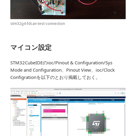
stm32g4-fdcan-test-connection
マイコン設定
STM32CubeIDEのioc/Pinout & Configuration/Sys
Mode and Configuration、Pinout View、ioc/Clock
Configrationを以下のとおり掲載しておく。