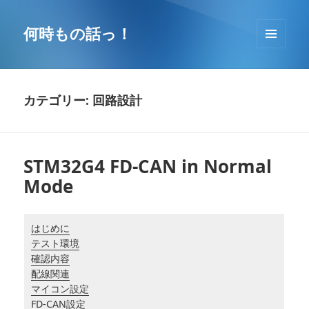
コ
ン
何時もの話っ！
テ
メニュ
ン
ーとウ
ツ
ィジェ
へ
ット
カテゴリー: 回路設計
移
動
STM32G4 FD-CAN in Normal
Mode
はじめに
テスト環境
確認内容
配線関連
マイコン設定
FD-CAN設定