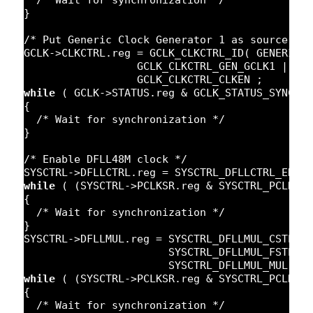
}
/* Put Generic Clock Generator 1 as source fo
GCLK->CLKCTRL.reg = GCLK_CLKCTRL_ID( GENERIC_
GCLK_CLKCTRL_GEN_GCLK1 | 
//
GCLK_CLKCTRL_CLKEN ;
while
( GCLK->STATUS.reg & GCLK_STATUS_SYNCBU
{
/* Wait for synchronization */
}
/* Enable DFLL48M clock */
SYSCTRL->DFLLCTRL.reg = SYSCTRL_DFLLCTRL_ENAB
while
( (SYSCTRL->PCLKSR.reg & SYSCTRL_PCLKSR
{
/* Wait for synchronization */
}
SYSCTRL->DFLLMUL.reg = SYSCTRL_DFLLMUL_CSTEP(
SYSCTRL_DFLLMUL_FSTEP(
SYSCTRL_DFLLMUL_MUL( (
while
( (SYSCTRL->PCLKSR.reg & SYSCTRL_PCLKSR
{
/* Wait for synchronization */