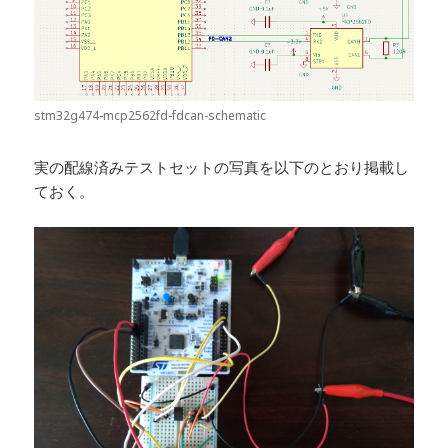
stm32g474-mcp2562fd-fdcan-schematic
実の配線済みテストセットの写真を以下のとおり掲載し
ておく。