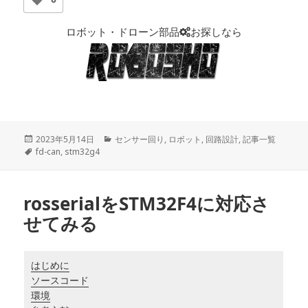
ロボット・ドローン部品
お探しなら
投
2023年5月14日
カ
センサー回り
,
ロボット
,
回路設計
,
記事一覧
稿
タ
fd-can
,
stm32g4
テ
日:
グ
ゴ
リ
ー
rosserialをSTM32F4に対応さ
せてみる
はじめに
ソースコード
環境