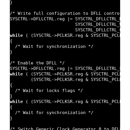
}
/* Write full configuration to DFLL control r
SYSCTRL->DFLLCTRL.reg |= SYSCTRL_DFLLCTRL_MOD
SYSCTRL_DFLLCTRL_WAI
SYSCTRL_DFLLCTRL_QLD
while
( (SYSCTRL->PCLKSR.reg & SYSCTRL_PCLKSR
{
/* Wait for synchronization */
}
/* Enable the DFLL */
SYSCTRL->DFLLCTRL.reg |= SYSCTRL_DFLLCTRL_ENA
while
( (SYSCTRL->PCLKSR.reg & SYSCTRL_PCLKSR
(SYSCTRL->PCLKSR.reg & SYSCTRL_PCLKSR
{
/* Wait for locks flags */
}
while
( (SYSCTRL->PCLKSR.reg & SYSCTRL_PCLKSR
{
/* Wait for synchronization */
}
/* Switch Generic Clock Generator 0 to DFLL48