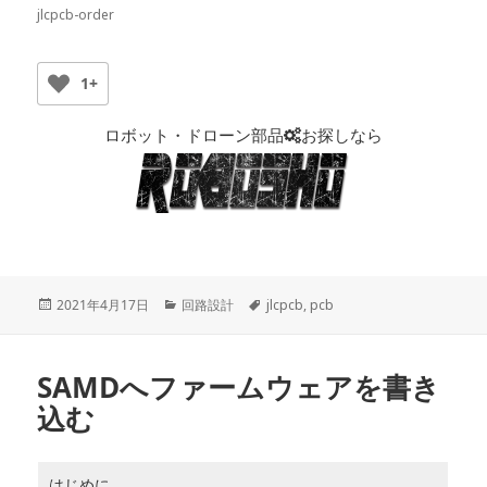
jlcpcb-order
1+
ロボット・ドローン部品
お探しなら
投
2021年4月17日
カ
回路設計
タ
jlcpcb
,
pcb
稿
テ
グ
日:
ゴ
リ
SAMDへファームウェアを書き
ー
込む
はじめに