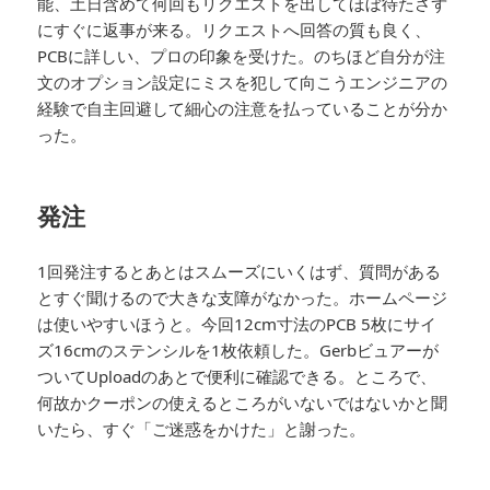
能、土日含めて何回もリクエストを出してほぼ待たさず
にすぐに返事が来る。リクエストへ回答の質も良く、
PCBに詳しい、プロの印象を受けた。のちほど自分が注
文のオプション設定にミスを犯して向こうエンジニアの
経験で自主回避して細心の注意を払っていることが分か
った。
発注
1回発注するとあとはスムーズにいくはず、質問がある
とすぐ聞けるので大きな支障がなかった。ホームページ
は使いやすいほうと。今回12cm寸法のPCB 5枚にサイ
ズ16cmのステンシルを1枚依頼した。Gerbビュアーが
ついてUploadのあとで便利に確認できる。ところで、
何故かクーポンの使えるところがいないではないかと聞
いたら、すぐ「ご迷惑をかけた」と謝った。