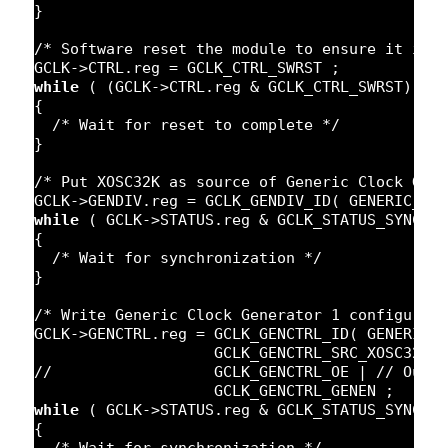
}
/* Software reset the module to ensure it is 
GCLK->CTRL.reg = GCLK_CTRL_SWRST ;
while
( (GCLK->CTRL.reg & GCLK_CTRL_SWRST) &&
{
/* Wait for reset to complete */
}
/* Put XOSC32K as source of Generic Clock Gen
GCLK->GENDIV.reg = GCLK_GENDIV_ID( GENERIC_CL
while
( GCLK->STATUS.reg & GCLK_STATUS_SYNCBU
{
/* Wait for synchronization */
}
/* Write Generic Clock Generator 1 configurat
GCLK->GENCTRL.reg = GCLK_GENCTRL_ID( GENERIC_
GCLK_GENCTRL_SRC_XOSC32K 
//                  GCLK_GENCTRL_OE | // Outp
GCLK_GENCTRL_GENEN ;
while
( GCLK->STATUS.reg & GCLK_STATUS_SYNCBU
{
/* Wait for synchronization */