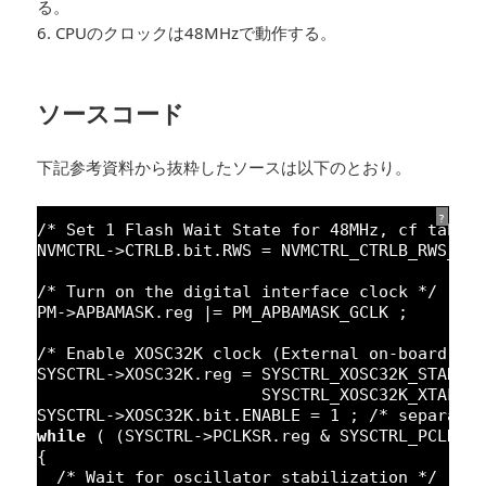
る。
6. CPUのクロックは48MHzで動作する。
ソースコード
下記参考資料から抜粋したソースは以下のとおり。
?
/* Set 1 Flash Wait State for 48MHz, cf table
NVMCTRL->CTRLB.bit.RWS = NVMCTRL_CTRLB_RWS_HA
/* Turn on the digital interface clock */
PM->APBAMASK.reg |= PM_APBAMASK_GCLK ;
/* Enable XOSC32K clock (External on-board 32
SYSCTRL->XOSC32K.reg = SYSCTRL_XOSC32K_STARTU
SYSCTRL_XOSC32K_XTALEN
SYSCTRL->XOSC32K.bit.ENABLE = 
1
; 
/* separate
while
( (SYSCTRL->PCLKSR.reg & SYSCTRL_PCLKSR
{
/* Wait for oscillator stabilization */