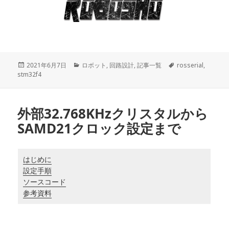
投
2021年6月7日
カ
ロボット
,
回路設計
,
記事一覧
タ
rosserial
,
stm32f4
稿
テ
グ
日:
ゴ
リ
ー
外部32.768KHzクリスタルから
SAMD21クロック設定まで
はじめに
設定手順
ソースコード
参考資料