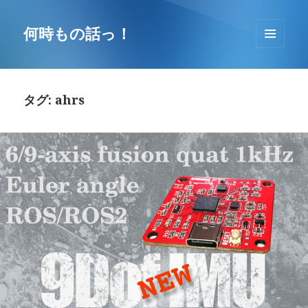
コ
ン
何時もの話っ！
テ
メニュ
ン
ーとウ
ツ
ィジェ
へ
ット
タグ: ahrs
移
動