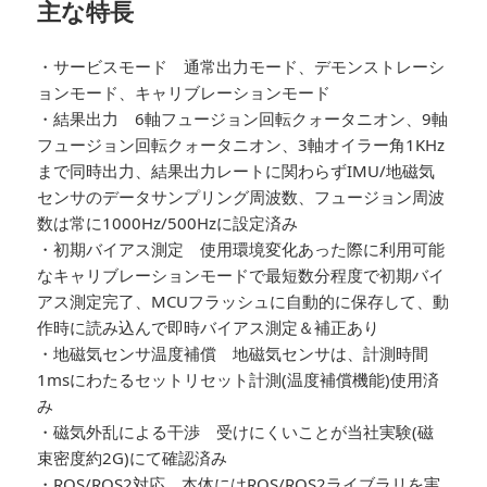
主な特長
・サービスモード 通常出力モード、デモンストレーシ
ョンモード、キャリブレーションモード
・結果出力 6軸フュージョン回転クォータニオン、9軸
フュージョン回転クォータニオン、3軸オイラー角1KHz
まで同時出力、結果出力レートに関わらずIMU/地磁気
センサのデータサンプリング周波数、フュージョン周波
数は常に1000Hz/500Hzに設定済み
・初期バイアス測定 使用環境変化あった際に利用可能
なキャリブレーションモードで最短数分程度で初期バイ
アス測定完了、MCUフラッシュに自動的に保存して、動
作時に読み込んで即時バイアス測定＆補正あり
・地磁気センサ温度補償 地磁気センサは、計測時間
1msにわたるセットリセット計測(温度補償機能)使用済
み
・磁気外乱による干渉 受けにくいことが当社実験(磁
束密度約2G)にて確認済み
・ROS/ROS2対応 本体にはROS/ROS2ライブラリを実