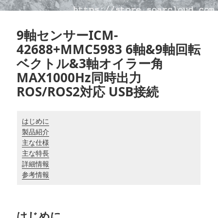
9軸センサーICM-
42688+MMC5983 6軸&9軸回転
ベクトル&3軸オイラー角
MAX1000Hz同時出力
ROS/ROS2対応 USB接続
はじめに
製品紹介
主な仕様
主な特長
詳細情報
参考情報
はじめに