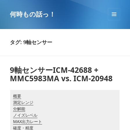
コ
ン
何時もの話っ！
テ
メニュ
ン
ーとウ
ツ
ィジェ
へ
ット
タグ: 9軸センサー
移
動
9軸センサーICM-42688 +
MMC5983MA vs. ICM-20948
概要
測定レンジ
分解能
ノイズレベル
MAX出力レート
確度・精度