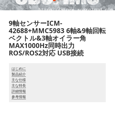
9軸センサーICM-
42688+MMC5983 6軸&9軸回転
ベクトル&3軸オイラー角
MAX1000Hz同時出力
ROS/ROS2対応 USB接続
はじめに
製品紹介
主な仕様
主な特長
詳細情報
参考情報