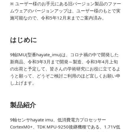
※ ユーザー様のお手元にある旧バージョン製品のファー
ムウェアのバージョンアップは、ユーザー様のもとで実
施可能なので、令和5年12月末までご案内済み。
はじめに
9軸IMU(型番hayate_imu)は、コロナ禍の中で開発した
新商品、令和3年3月まで開発～製造、令和3年4月上旬
の出荷と予定して、皆さんの学術研究にお役に立てるよ
うと願って、どうぞご検討ご利用のほど宜しくお願い申
し上げます。
製品紹介
9軸センサhayate imu、低消費電力プロセッサー
CortexM0+、TDK MPU-9250後継機種である、1.71V低