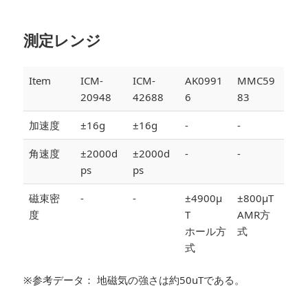
測定レンジ
Item
ICM-
ICM-
AK0991
MMC59
20948
42688
6
83
加速度
±16g
±16g
-
-
角速度
±2000d
±2000d
-
-
ps
ps
磁束密
-
-
±4900µ
±800µT
度
T
AMR方
ホール方
式
式
※参考データ： 地磁気の強さは約50uTである。