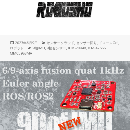
投
2023年6月9日
カ
センサークラウド
,
センサー回り
,
ドローンGo!
,
ロボット
稿
タ
9軸IMU
,
テ
9軸センサー
,
ICM-20948
,
ICM-42688
,
MMC5983MA
日:
グ
ゴ
リ
ー