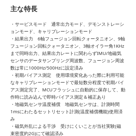
主な特長
・サービスモード 通常出力モード、デモンストレーシ
ョンモード、キャリブレーションモード
・結果出力 6軸フュージョン回転クォータニオン、9軸
フュージョン回転クォータニオン、3軸オイラー角1KHz
まで同時出力、結果出力レートに関わらずIMU/地磁気
センサのデータサンプリング周波数、フュージョン周波
数は常に1000Hz/500Hzに設定済み
・初期バイアス測定 使用環境変化あった際に利用可能
なキャリブレーションモードで最短数分程度で初期バイ
アス測定完了、MCUフラッシュに自動的に保存して、動
作時に読み込んで即時バイアス測定＆補正あり
・地磁気センサ温度補償 地磁気センサは、計測時間
1msにわたるセットリセット計測(温度補償機能)使用済
み
・磁気外乱による干渉 受けにくいことが当社実験(磁
束密度約2G)にて確認済み