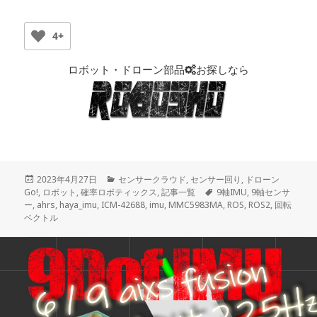
4+
ロボット・ドローン部品
お探しなら
投
2023年4月27日
カ
センサークラウド
,
センサー回り
,
ドローン
Go!
稿
,
ロボット
,
確率ロボティックス
テ
,
記事一覧
タ
9軸IMU
,
9軸センサ
ー
,
日:
ahrs
,
haya_imu
,
ICM-42688
ゴ
,
imu
,
MMC5983MA
グ
,
ROS
,
ROS2
,
回転
ベクトル
リ
ー