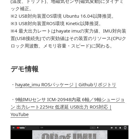
(温度、ドリフト)、地磁気センサ(磁気変動)にダイナミ
ック補正。
※2 USB対向装置OS環境 Ubuntu 16.04以降推奨。
※3 USB対向装置ROS環境 Kinetic以降推奨。
※4 最大出力レートはhayate imuの実力値、IMU対向装
置(USB接続先)での実効値はその装置のリソース(CPUク
ロック周波数、メモリ容量・スピード)に関わる。
デモ情報
・
hayate_imu ROSパッケージ | Githubリポジトリ
・
9軸IMUセンサ ICM-20948内蔵 6軸／9軸シュージョ
ン 出力レート225Hz 低遅延 USB出力 ROS対応 |
YouTube