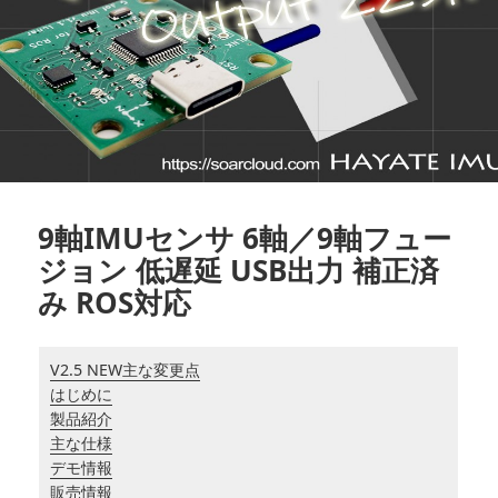
9軸IMUセンサ 6軸／9軸フュー
ジョン 低遅延 USB出力 補正済
み ROS対応
V2.5 NEW主な変更点
はじめに
製品紹介
主な仕様
デモ情報
販売情報